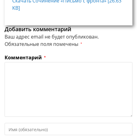
Скачать Сочинение «Письмо с фронта» [26.63
KB]
Добавить комментарий
Ваш адрес email не будет опубликован.
Обязательные поля помечены
*
Комментарий
*
Введите
свое