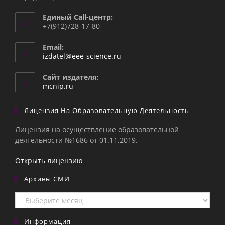
Единый Call-центр:
+7(912)728-17-80
Email:
Откроется
izdatel@eee-science.ru
в
вашем
Сайт издателя:
приложении
mcnip.ru
Лицензия На Образовательную Деятельность
Лицензия на осуществление образовательной
деятельности №1686 от 01.11.2019.
Открыть лицензию
Архивы СМИ
Архивы
СМИ
Информация