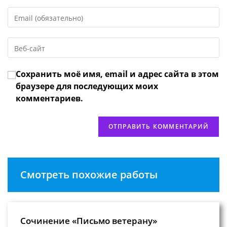
имя
Введите
или
свой
имя
email-
пользователя,
Введите
адрес,
чтобы
URL
чтобы
прокомментировать
вашего
прокомментировать
Сохранить моё имя, email и адрес сайта в этом
веб-
сайта
браузере для последующих моих
(необязательно)
комментариев.
Смотреть похожие работы
Сочинение «Письмо ветерану»