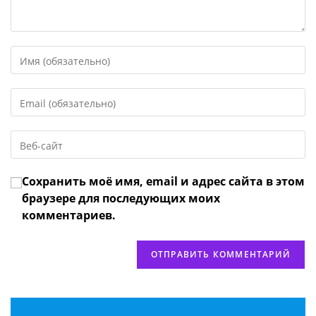
Введите
свое
имя
Введите
или
свой
имя
email-
пользователя,
Введите
адрес,
чтобы
URL
чтобы
прокомментировать
вашего
прокомментировать
Сохранить моё имя, email и адрес сайта в этом
веб-
сайта
браузере для последующих моих
(необязательно)
комментариев.