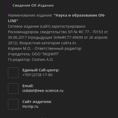
Сведения Об Издании
Наименование издания:
"Наука и образование ON-
LINE"
Сетевое издание (сайт) зарегистрировано
Роскомнадзором, свидетельство ЭЛ № ФС 77 - 70153 от
30.06.2017 (предыдущее Эл№ФC77-49690 от 26 апреля
2012). Возрастная категория сайта 6+
Корман М.О. - Ответственный редактор
Учредитель: ООО "МЦНИП"
Гл.редактор: Скопин А.О.
Единый Call-центр:
+7(912)728-17-80
Email:
Откроется
izdatel@eee-science.ru
в
вашем
Сайт издателя:
приложении
mcnip.ru