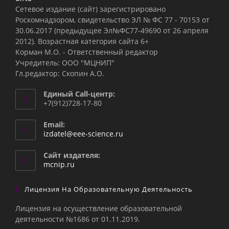
Сетевое издание (сайт) зарегистрировано
Роскомнадзором, свидетельство ЭЛ № ФС 77 - 70153 от
30.06.2017 (предыдущее Эл№ФC77-49690 от 26 апреля
2012). Возрастная категория сайта 6+
Корман М.О. - Ответственный редактор
Учредитель: ООО "МЦНИП"
Гл.редактор: Скопин А.О.
Единый Call-центр:
+7(912)728-17-80
Email:
Откроется
izdatel@eee-science.ru
в
вашем
Сайт издателя:
приложении
mcnip.ru
Лицензия На Образовательную Деятельность
Лицензия на осуществление образовательной
деятельности №1686 от 01.11.2019.