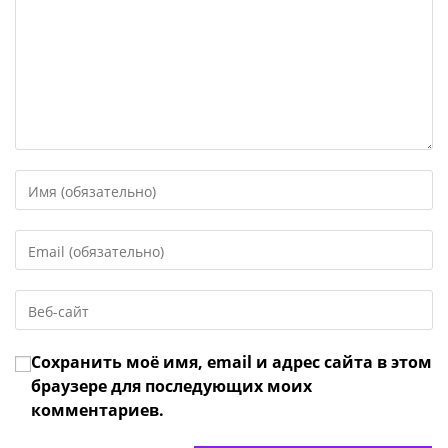
Введите
свое
имя
Введите
или
свой
имя
email-
пользователя,
Введите
адрес,
чтобы
URL
чтобы
прокомментировать
вашего
прокомментировать
Сохранить моё имя, email и адрес сайта в этом
веб-
сайта
браузере для последующих моих
(необязательно)
комментариев.