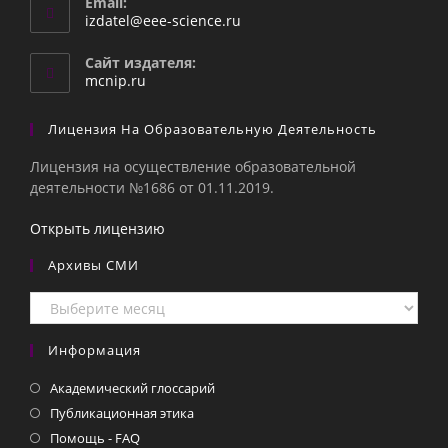
Email:
Откроется
izdatel@eee-science.ru
в
вашем
Сайт издателя:
приложении
mcnip.ru
Лицензия На Образовательную Деятельность
Лицензия на осуществление образовательной
деятельности №1686 от 01.11.2019.
Открыть лицензию
Архивы СМИ
Архивы
СМИ
Информация
Академический глоссарий
Публикационная этика
Помощь - FAQ