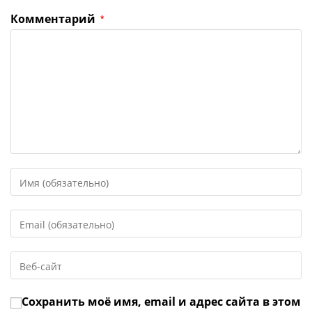
Комментарий
*
Введите
свое
имя
Введите
или
свой
имя
email-
пользователя,
Введите
адрес,
чтобы
URL
чтобы
прокомментировать
вашего
прокомментировать
Сохранить моё имя, email и адрес сайта в этом
веб-