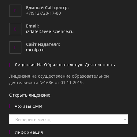
Единый Call-центр:
+7(912)728-17-80
Email:
Откроется
izdatel@eee-science.ru
в
вашем
Сайт издателя:
приложении
mcnip.ru
Лицензия На Образовательную Деятельность
Лицензия на осуществление образовательной
деятельности №1686 от 01.11.2019.
Открыть лицензию
Архивы СМИ
Архивы
СМИ
Информация