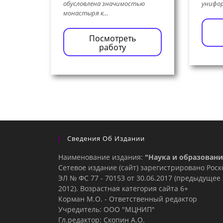
обусловлена значимостью
унифо
монастыря к…
Посмотреть
работу
Сведения Об Издании
Наименование издания:
"Наука и образовани
Сетевое издание (сайт) зарегистрировано Рос
ЭЛ № ФС 77 - 70153 от 30.06.2017 (предыдуще
2012). Возрастная категория сайта 6+
Корман М.О. - Ответственный редактор
Учредитель: ООО "МЦНИП"
Гл.редактор: Скопин А.О.