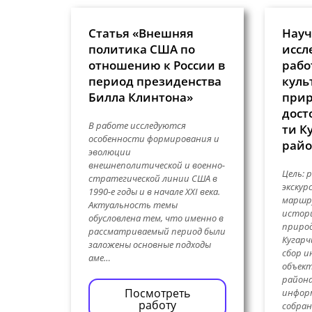
Статья «Внешняя
Науч
политика США по
иссл
отношению к России в
рабо
период президенства
куль
Билла Клинтона»
при
дост
В работе исследуются
ти К
особенности формирования и
райо
эволюции
внешнеполитической и военно-
Цель: 
стратегической линии США в
экскур
1990-е годы и в начале XXI века.
маршр
Актуальность темы
истори
обусловлена тем, что именно в
природ
рассматриваемый период были
Кугарч
заложены основные подходы
сбор и
аме…
объект
района
Посмотреть
инфор
работу
собра