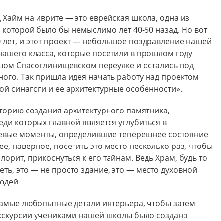
Хайм на иврите — это еврейская школа, одна из
 которой было бы немыслимо лет 40-50 назад. Но вот
0 лет, и этот проект — небольшое поздравление нашей
нашего класса, которые посетили в прошлом году
шом Спасоглинищевском переулке и остались под
ого. Так пришла идея начать работу над проектом
й синагоги и ее архитектурные особенности».
торию создания архитектурного памятника,
реди которых главной является углубиться в
чевые моменты, определившие теперешнее состояние
ее, наверное, посетить это место несколько раз, чтобы
лорит, прикоснуться к его тайнам. Ведь Храм, будь то
еть, это — не просто здание, это — место духовной
юдей.
 самые любопытные детали интерьера, чтобы затем
 экскурсии учениками нашей школы было создано