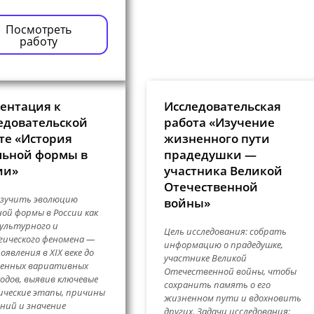
Посмотреть
работу
ентация к
Исследовательская
едовательской
работа «Изучение
те «История
жизненного пути
ьной формы в
прадедушки —
ии»
участника Великой
Отечественной
изучить эволюцию
войны»
ой формы в России как
ультурного и
Цель исследования: собрать
гического феномена —
информацию о прадедушке,
оявления в XIX веке до
участнике Великой
менных вариативных
Отечественной войны, чтобы
кодов, выявив ключевые
сохранить память о его
ческие этапы, причины
жизненном пути и вдохновить
ний и значение
других. Задачи исследования: