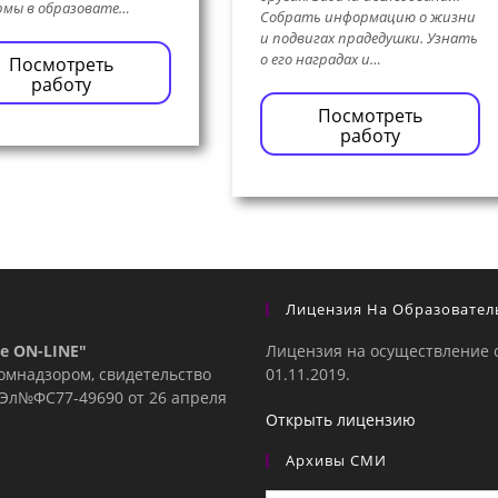
рмы в образовате…
Собрать информацию о жизни
и подвигах прадедушки. Узнать
о его наградах и…
Посмотреть
работу
Посмотреть
работу
Лицензия На Образовател
е ON-LINE"
Лицензия на осуществление 
комнадзором, свидетельство
01.11.2019.
е Эл№ФC77-49690 от 26 апреля
Открыть лицензию
Архивы СМИ