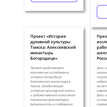
Проект «История
През
духовной культуры
иссл
Томска: Алексеевский
рабо
монастырь
школ
Богородице»
Росс
Проект представляет
Цель: 
комплексное исследование
школьн
истории Богородице-
социок
Алексеевского монастыря в
педаго
Томске, объединяющее
от её п
историко-культурный анализ
совре
и художественное осмысление
дресс‑
памятника архитектуры.
истори
Актуальность исследования
измене