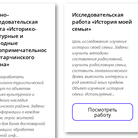
но–
Исследовательская
едовательская
работа «История моей
та «Историко-
семьи»
турные и
Цель исследования: изучение
родные
истории своей семьи. Задачи:
опримечательнос
изучить методики
угарчинского
составления родословной,
на»
изучить родословную семьи,
составить генеалогического
древа, выяснить интересы и
разработать
род занятий моих предков.
сионно-туристический
Объект изучения: история
ут по объектам
семьи. Используемые…
ко-культурного и
ного наследия
инского района. Задачи:
Посмотреть
нформации о каждом
работу
е, опрос жителей
 для более достоверной
мации; обработка
нной инф…