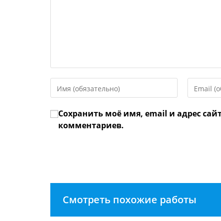
Введите
Введите
свое
свой
имя
email-
Сохранить моё имя, email и адрес сай
или
адрес,
имя
чтобы
комментариев.
пользователя,
прокомме
чтобы
прокомментировать
Смотреть похожие работы