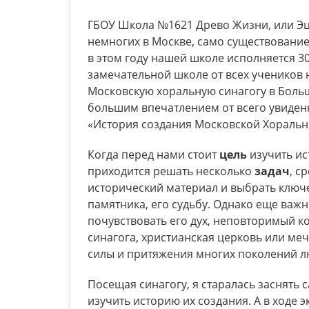
ГБОУ Школа №1621 Древо Жизни, или Эц 
немногих в Москве, само существование
в этом году нашей школе исполняется 3
замечательной школе от всех учеников 
Московскую хоральную синагогу в Боль
большим впечатлением от всего увиденн
«История создания Московской Хорально
Когда перед нами стоит
цель
изучить ис
приходится решать несколько
задач
, с
исторический материал и выбрать клю
памятника, его судьбу. Однако еще важн
почувствовать его дух, неповторимый ко
синагога, христианская церковь или меч
силы и притяжения многих поколений л
Посещая синагогу, я старалась заснять
изучить историю их создания. А в ходе