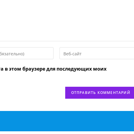
Введите
URL
вашего
та в этом браузере для последующих моих
веб-
сайта
нтировать
(необязательно)