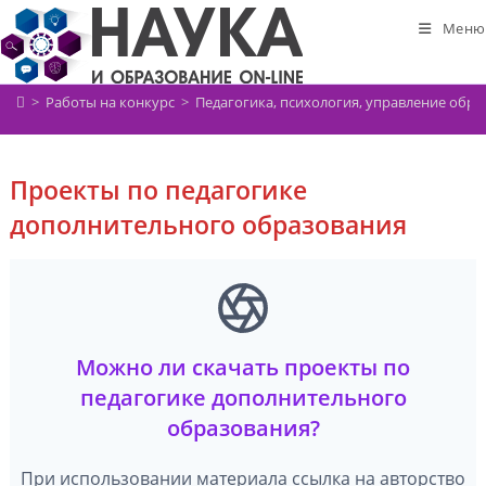
Перейти
Меню
к
содержимому
>
Работы на конкурс
>
Педагогика, психология, управление обр
Проекты по педагогике
дополнительного образования
Можно ли скачать проекты по
педагогике дополнительного
образования?
При использовании материала ссылка на авторство