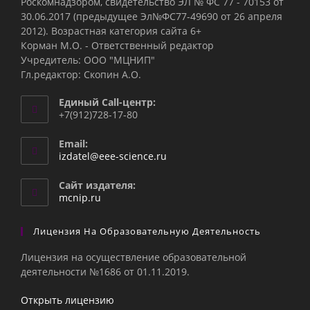
Роскомнадзором, свидетельство ЭЛ № ФС 77 - 70153 от
30.06.2017 (предыдущее Эл№ФC77-49690 от 26 апреля
2012). Возрастная категория сайта 6+
Корман М.О. - Ответственный редактор
Учредитель: ООО "МЦНИП"
Гл.редактор: Скопин А.О.
Единый Call-центр:
+7(912)728-17-80
Email:
Откроется
izdatel@eee-science.ru
в
вашем
Сайт издателя:
приложении
mcnip.ru
Лицензия На Образовательную Деятельность
Лицензия на осуществление образовательной
деятельности №1686 от 01.11.2019.
Открыть лицензию