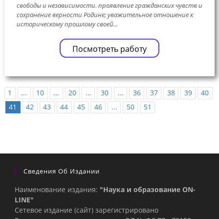
свободы и независимости. проявление гражданских чувств и
сохранение верности Родине; уважительное отношение к
историческому прошлому своей...
Посмотреть работу
1
...
10
...
20
...
30
...
36
37
38
39
40
41
42
43
44
45
46
...
50
51
Сведения Об Издании
Наименование издания:
"Наука и образование ON-
LINE"
Сетевое издание (сайт) зарегистрировано