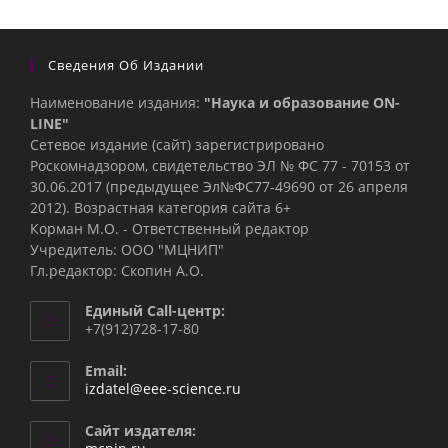
Сведения Об Издании
Наименование издания:
"Наука и образование ON-
LINE"
Сетевое издание (сайт) зарегистрировано
Роскомнадзором, свидетельство ЭЛ № ФС 77 - 70153 от
30.06.2017 (предыдущее Эл№ФC77-49690 от 26 апреля
2012). Возрастная категория сайта 6+
Корман М.О. - Ответственный редактор
Учредитель: ООО "МЦНИП"
Гл.редактор: Скопин А.О.
Единый Call-центр:
+7(912)728-17-80
Email:
Откроется
izdatel@eee-science.ru
в
вашем
Сайт издателя:
приложении