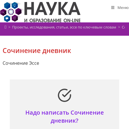
Перейти
Меню
к
содержимому
>
Проекты, исследования, статьи, эссе по ключевым словам
>
Соч
Сочинение дневник
Сочинение Эссе
Надо написать Сочинение
дневник?