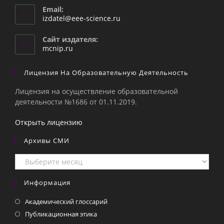
Email:
Откроется
izdatel@eee-science.ru
в
вашем
Сайт издателя:
приложении
mcnip.ru
Лицензия На Образовательную Деятельность
Лицензия на осуществление образовательной
деятельности №1686 от 01.11.2019.
Открыть лицензию
Архивы СМИ
Архивы
СМИ
Информация
Академический глоссарий
Публикационная этика