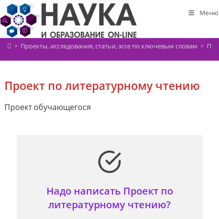
Перейти
Меню
к
содержимому
>
Проекты, исследования, статьи, эссе по ключевым словам
>
Про
Проект по литературному чтению
Проект обучающегося
Надо написать Проект по
литературному чтению?