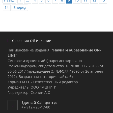
Назад
1
...
4
5
6
7
8
9
10
11
12
13
14
Вперед
Сведения Об Издании
Наименование издания:
"Наука и образование ON-
LINE"
Сетевое издание (сайт) зарегистрировано
Роскомнадзором, свидетельство ЭЛ № ФС 77 - 70153 от
30.06.2017 (предыдущее Эл№ФC77-49690 от 26 апреля
2012). Возрастная категория сайта 6+
Корман М.О. - Ответственный редактор
Учредитель: ООО "МЦНИП"
Гл.редактор: Скопин А.О.
Единый Call-центр:
+7(912)728-17-80