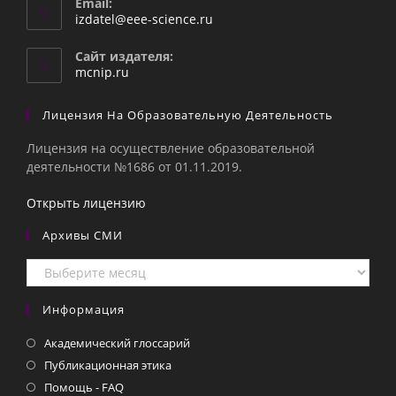
Email:
Откроется
izdatel@eee-science.ru
в
вашем
Сайт издателя:
приложении
mcnip.ru
Лицензия На Образовательную Деятельность
Лицензия на осуществление образовательной
деятельности №1686 от 01.11.2019.
Открыть лицензию
Архивы СМИ
Архивы
СМИ
Информация
Академический глоссарий
Публикационная этика
Помощь - FAQ