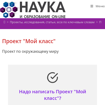
Перейти
Меню
к
содержимому
>
Проекты, исследования, статьи, эссе по ключевым словам
>
Про
Проект "Мой класс"
Проект по окружающему миру
Надо написать Проект "Мой
класс"?