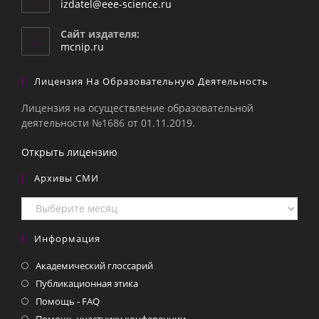
Откроется
izdatel@eee-science.ru
в
вашем
Сайт издателя:
приложении
mcnip.ru
Лицензия На Образовательную Деятельность
Лицензия на осуществление образовательной
деятельности №1686 от 01.11.2019.
Открыть лицензию
Архивы СМИ
Архивы
СМИ
Информация
Академический глоссарий
Публикационная этика
Помощь - FAQ
Помощь участнику конференции