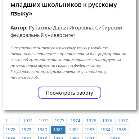
младших школьников к русскому
языку»
Автор:
Рубахина Дарья Игоревна, Сибирский
федеральный университет
Отсутствие интереса к русскому языку у младших
школьников становится препятствием для формирования
языковой грамотности, которая является планируемым
результатом обучения согласно Федеральному
Государственному образовательному стандарту
начального об...
Посмотреть работу
1
...
1971
1972
1973
1974
1975
1976
1977
1978
1979
1980
1981
1982
1983
1984
1985
1986
1987
1988
1989
1990
1991
...
2336