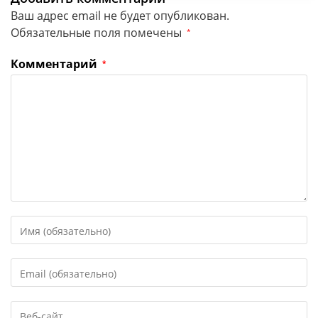
Ваш адрес email не будет опубликован.
Обязательные поля помечены
*
Комментарий
*
Введите
свое
имя
Введите
или
свой
имя
email-
пользователя,
Введите
адрес,
чтобы