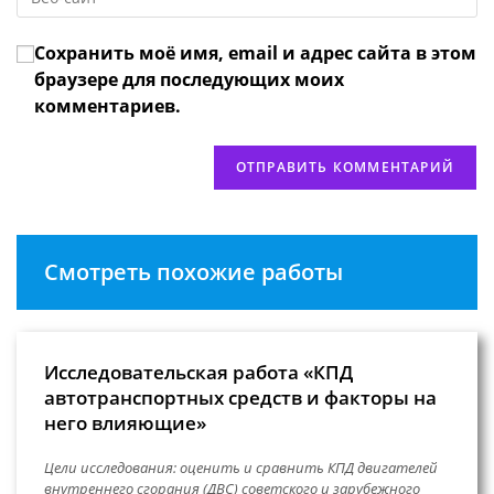
URL
чтобы
прокомментировать
вашего
прокомментировать
Сохранить моё имя, email и адрес сайта в этом
веб-
сайта
браузере для последующих моих
(необязательно)
комментариев.
Смотреть похожие работы
Исследовательская работа «КПД
автотранспортных средств и факторы на
него влияющие»
Цели исследования: оценить и сравнить КПД двигателей
внутреннего сгорания (ДВС) советского и зарубежного