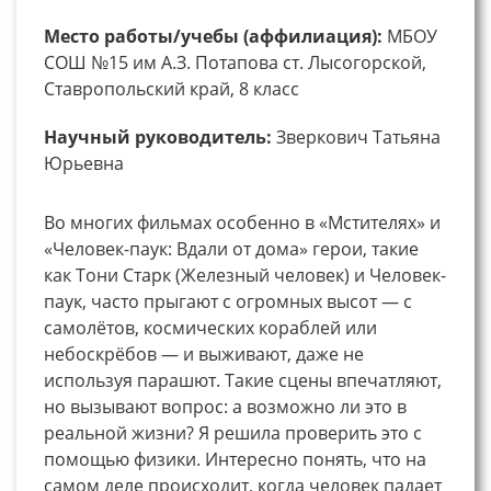
Место работы/учебы (аффилиация):
МБОУ
СОШ №15 им А.З. Потапова ст. Лысогорской,
Ставропольский край, 8 класс
Научный руководитель:
Зверкович Татьяна
Юрьевна
Во многих фильмах особенно в «Мстителях» и
«Человек-паук: Вдали от дома» герои, такие
как Тони Старк (Железный человек) и Человек-
паук, часто прыгают с огромных высот — с
самолётов, космических кораблей или
небоскрёбов — и выживают, даже не
используя парашют. Такие сцены впечатляют,
но вызывают вопрос: а возможно ли это в
реальной жизни? Я решила проверить это с
помощью физики. Интересно понять, что на
самом деле происходит, когда человек падает