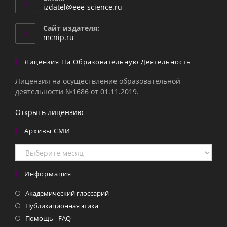
Откроется
izdatel@eee-science.ru
в
вашем
Сайт издателя:
приложении
mcnip.ru
Лицензия На Образовательную Деятельность
Лицензия на осуществление образовательной
деятельности №1686 от 01.11.2019.
Открыть лицензию
Архивы СМИ
Архивы
СМИ
Информация
Академический глоссарий
Публикационная этика
Помощь - FAQ