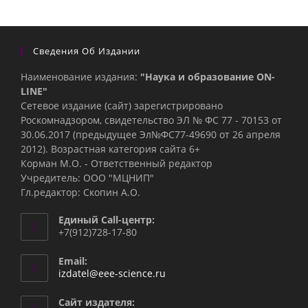
Сведения Об Издании
Наименование издания:
"Наука и образование ON-
LINE"
Сетевое издание (сайт) зарегистрировано
Роскомнадзором, свидетельство ЭЛ № ФС 77 - 70153 от
30.06.2017 (предыдущее Эл№ФC77-49690 от 26 апреля
2012). Возрастная категория сайта 6+
Корман М.О. - Ответственный редактор
Учредитель: ООО "МЦНИП"
Гл.редактор: Скопин А.О.
Единый Call-центр:
+7(912)728-17-80
Email:
Откроется
izdatel@eee-science.ru
в
вашем
Сайт издателя: