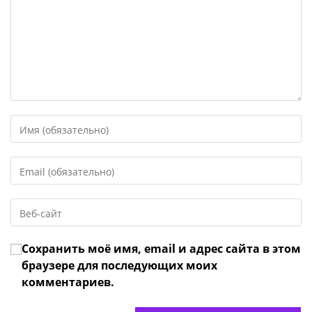
Введите
свое
имя
Введите
или
свой
имя
email-
пользователя,
Введите
адрес,
чтобы
URL
чтобы
прокомментировать
вашего
прокомментировать
Сохранить моё имя, email и адрес сайта в этом
веб-
сайта
браузере для последующих моих
(необязательно)
комментариев.