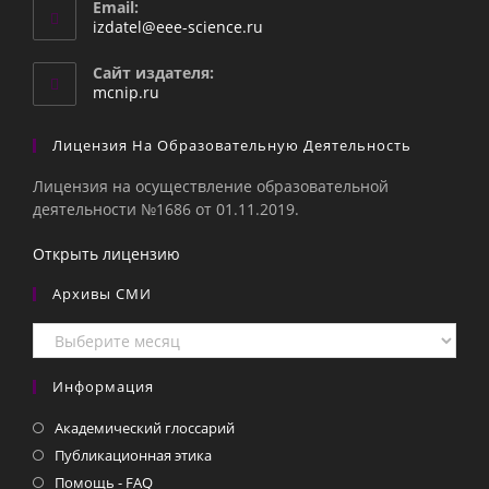
Email:
Откроется
izdatel@eee-science.ru
в
вашем
Сайт издателя:
приложении
mcnip.ru
Лицензия На Образовательную Деятельность
Лицензия на осуществление образовательной
деятельности №1686 от 01.11.2019.
Открыть лицензию
Архивы СМИ
Архивы
СМИ
Информация
Академический глоссарий
Публикационная этика
Помощь - FAQ