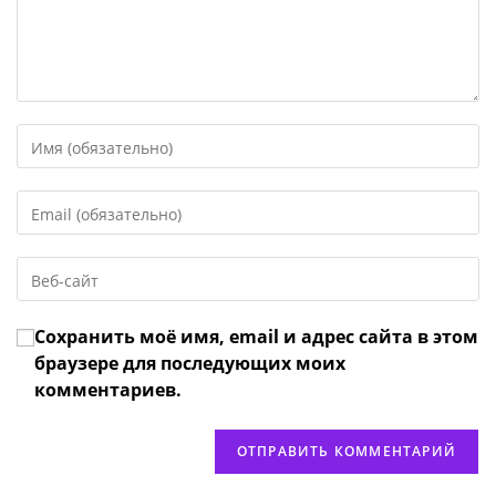
Введите
свое
имя
Введите
или
свой
имя
email-
пользователя,
Введите
адрес,
чтобы
URL
чтобы
прокомментировать
вашего
прокомментировать
Сохранить моё имя, email и адрес сайта в этом
веб-
сайта
браузере для последующих моих
(необязательно)
комментариев.