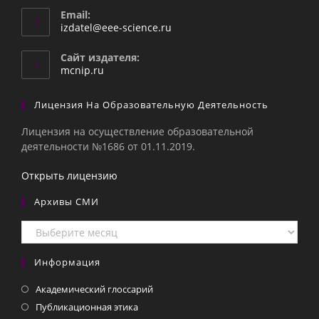
Email:
Откроется
izdatel@eee-science.ru
в
вашем
Сайт издателя:
приложении
mcnip.ru
Лицензия На Образовательную Деятельность
Лицензия на осуществление образовательной
деятельности №1686 от 01.11.2019.
Открыть лицензию
Архивы СМИ
Архивы
СМИ
Информация
Академический глоссарий
Публикационная этика