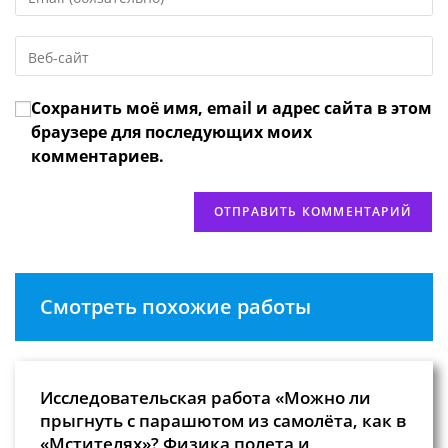
свой
имя
email-
пользователя,
Введите
адрес,
чтобы
URL
чтобы
прокомментировать
вашего
прокомментировать
Сохранить моё имя, email и адрес сайта в этом
веб-
сайта
браузере для последующих моих
(необязательно)
комментариев.
Смотреть похожие работы
Исследовательская работа «Можно ли
прыгнуть с парашютом из самолёта, как в
«Мстителях»? Физика полета и