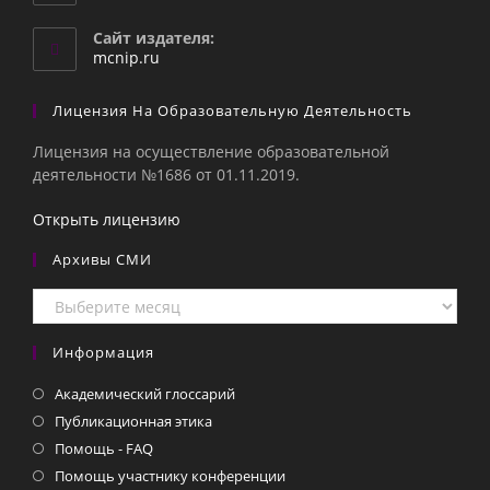
в
вашем
Сайт издателя:
приложении
mcnip.ru
Лицензия На Образовательную Деятельность
Лицензия на осуществление образовательной
деятельности №1686 от 01.11.2019.
Открыть лицензию
Архивы СМИ
Архивы
СМИ
Информация
Академический глоссарий
Публикационная этика
Помощь - FAQ
Помощь участнику конференции