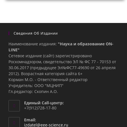
Сведения Об Издании
Наименование издания:
"Наука и образование ON-
LINE"
Сетевое издание (сайт) зарегистрировано
Роскомнадзором, свидетельство ЭЛ № ФС 77 - 70153 от
30.06.2017 (предыдущее Эл№ФC77-49690 от 26 апреля
2012). Возрастная категория сайта 6+
Корман М.О. - Ответственный редактор
Учредитель: ООО "МЦНИП"
Гл.редактор: Скопин А.О.
Единый Call-центр:
+7(912)728-17-80
Email:
Откроется
izdatel@eee-science.ru