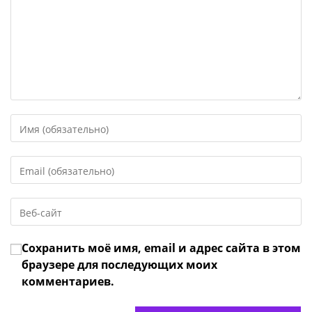
Введите
свое
имя
Введите
или
свой
имя
email-
пользователя,
Введите
адрес,
чтобы
URL
чтобы
прокомментировать
вашего
прокомментировать
Сохранить моё имя, email и адрес сайта в этом
веб-
сайта
браузере для последующих моих
(необязательно)
комментариев.