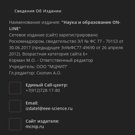
Сведения Об Издании
Наименование издания:
"Наука и образование ON-
LINE"
Сетевое издание (сайт) зарегистрировано
Роскомнадзором, свидетельство ЭЛ № ФС 77 - 70153 от
30.06.2017 (предыдущее Эл№ФC77-49690 от 26 апреля
2012). Возрастная категория сайта 6+
Корман М.О. - Ответственный редактор
Учредитель: ООО "МЦНИП"
Гл.редактор: Скопин А.О.
Единый Call-центр:
+7(912)728-17-80
Email:
Откроется
izdatel@eee-science.ru
в
вашем
Сайт издателя:
приложении
mcnip.ru