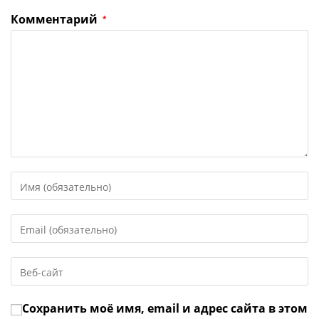
Комментарий
*
Введите
свое
имя
Введите
или
свой
имя
email-
пользователя,
Введите
адрес,
чтобы
URL
чтобы
прокомментировать
вашего
прокомментировать
Сохранить моё имя, email и адрес сайта в этом
веб-