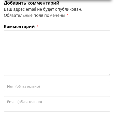
Добавить комментарий
Ваш адрес email не будет опубликован.
Обязательные поля помечены
*
Комментарий
*
Введите
свое
имя
Введите
или
свой
имя
email-
пользователя,
Введите