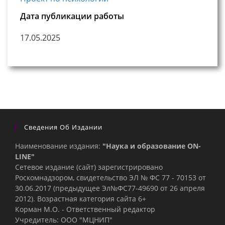
Дата публикации работы
17.05.2025
Сведения Об Издании
Наименование издания:
"Наука и образование ON-
LINE"
Сетевое издание (сайт) зарегистрировано
Роскомнадзором, свидетельство ЭЛ № ФС 77 - 70153 от
30.06.2017 (предыдущее Эл№ФC77-49690 от 26 апреля
2012). Возрастная категория сайта 6+
Корман М.О. - Ответственный редактор
Учредитель: ООО "МЦНИП"