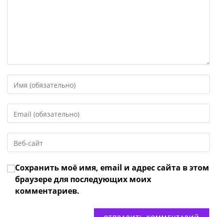
Введите
свое
имя
Введите
или
свой
имя
email-
пользователя,
Введите
адрес,
чтобы
URL
чтобы
прокомментировать
вашего
прокомментировать
Сохранить моё имя, email и адрес сайта в этом
веб-
сайта
браузере для последующих моих
(необязательно)
комментариев.