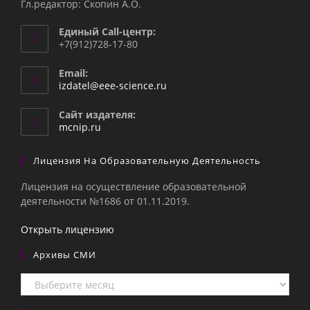
Гл.редактор: Скопин А.О.
Единый Call-центр:
+7(912)728-17-80
Email:
Откроется
izdatel@eee-science.ru
в
вашем
Сайт издателя:
приложении
mcnip.ru
Лицензия На Образовательную Деятельность
Лицензия на осуществление образовательной
деятельности №1686 от 01.11.2019.
Открыть лицензию
Архивы СМИ
Архивы
СМИ