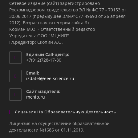
Сетевое издание (сайт) зарегистрировано
Роскомнадзором, свидетельство ЭЛ № ФС 77 - 70153 от
30.06.2017 (предыдущее Эл№ФC77-49690 от 26 апреля
2012). Возрастная категория сайта 6+
Корман М.О. - Ответственный редактор
Учредитель: ООО "МЦНИП"
Гл.редактор: Скопин А.О.
Единый Call-центр:
+7(912)728-17-80
Email:
Откроется
izdatel@eee-science.ru
в
вашем
Сайт издателя:
приложении
mcnip.ru
Лицензия На Образовательную Деятельность
Лицензия на осуществление образовательной
деятельности №1686 от 01.11.2019.