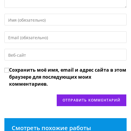
Введите
свое
имя
Введите
или
свой
имя
email-
пользователя,
Введите
адрес,
чтобы
URL
чтобы
прокомментировать
вашего
прокомментировать
Сохранить моё имя, email и адрес сайта в этом
веб-
сайта
браузере для последующих моих
(необязательно)
комментариев.
Смотреть похожие работы