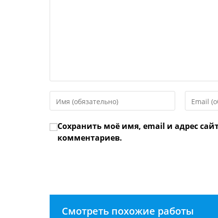
Введите
Введите
свое
свой
имя
email-
Сохранить моё имя, email и адрес сай
или
адрес,
имя
чтобы
комментариев.
пользователя,
прокомме
чтобы
прокомментировать
Смотреть похожие работы