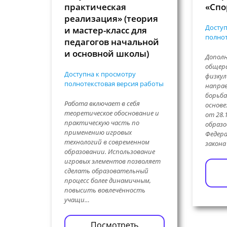
практическая
«Спо
реализация» (теория
Доступ
и мастер-класс для
полнот
педагогов начальной
и основной школы)
Допол
общер
Доступна к просмотру
физку
полнотекстовая версия работы
напра
борьба
Работа включает в себя
основе
теоретическое обоснование и
от 28.
практическую часть по
образо
применению игровых
Федера
технологий в современном
закона
образовании. Использование
игровых элементов позволяет
сделать образовательный
процесс более динамичным,
повысить вовлечённость
учащи…
Посмотреть