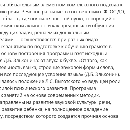
ся обязательным элементом комплексного подхода к
ию речи. Речевое развитие, в соответствии с ФГОС ДО,
область, где появился шестой пункт, говорящий о
етической активности как предпосылки обучения
з ведущих задач, решаемых дошкольным
елями — осуществляется при разных видах
ых занятиях по подготовке к обучению грамоте в
а основу построения программы взят исходный
Б. Эльконина: от звука к букве. «От того, как
тельность языка, строение звуковой формы слова,
 и все последующее усвоение языка» (Д.Б. Эльконин).
валось положение Л.С. Выготского «о ведущей роли
 силой психического развития. Программа
х занятий на основе современных методик.
аправлены на развитие звуковой культуры речи,
 развитие ребенка, на полноценное овладение
у, посредством которого создается прочная основа
.