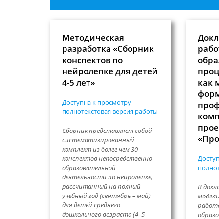
Методическая
Докл
разработка «Сборник
рабо
конспектов по
обра
нейролепке для детей
проц
4-5 лет»
как 
фор
Доступна к просмотру
проф
полнотекстовая версия работы
комп
прое
Сборник представляет собой
«Про
систематизированный
комплект из более чем 30
конспектов непосредственно
Доступ
образовательной
полнот
деятельности по нейролепке,
рассчитанный на полный
В докл
учебный год (сентябрь – май)
модел
для детей среднего
работ
дошкольного возраста (4–5
образо