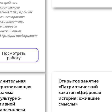
ы среднего
сионального
вания (СПО) в рамках
льного проекта
ессионалитет».
ализирован
ический опыт
формации предприятия
Посмотреть
работу
лнительная
Открытое занятие
еразвивающая
«Патриотический
рамма
хакатон «Цифровая
ультурно-
история: ожившие
тивной
смыслы»
авленности