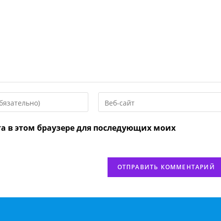
Введите
URL
вашего
та в этом браузере для последующих моих
веб-
сайта
нтировать
(необязательно)