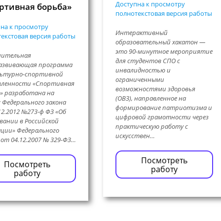
Доступна к просмотру
ртивная борьба»
полнотекстовая версия работы
на к просмотру
Интерактивный
екстовая версия работы
образовательный хакатон —
это 90-минутное мероприятие
нительная
для студентов СПО с
азвивающая программа
инвалидностью и
льтурно-спортивной
ограниченными
вленности «Спортивная
возможностями здоровья
» разработана на
(ОВЗ), направленное на
: Федерального закона
формирование патриотизма и
12.2012 №273-ф ФЗ «Об
цифровой грамотности через
вании в Российской
практическую работу с
ции» Федерального
искусствен…
 от 04.12.2007 № 329-ФЗ…
Посмотреть
Посмотреть
работу
работу