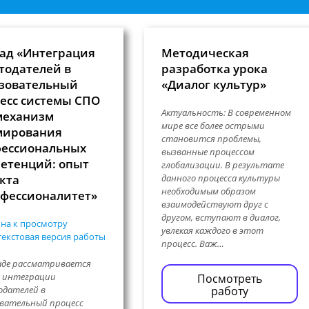
ад «Интеграция
Методическая
тодателей в
разработка урока
зовательный
«Диалог культур»
есс системы СПО
Актуальность: В современном
механизм
мире все более острыми
мирования
становится проблемы,
ессиональных
вызванные процессом
етенций: опыт
глобализации. В результате
кта
данного процесса культуры
необходимым образом
фессионалитет»
взаимодействуют друг с
другом, вступают в диалог,
на к просмотру
увлекая каждого в этот
екстовая версия работы
процесс. Важ…
аде рассматривается
ь интеграции
Посмотреть
работу
одателей в
вательный процесс