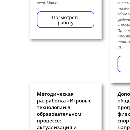
лет). Мате…
систем
профес
образо
Посмотреть
федера
работу
«Проф
Проан
практ
транс
из…
Методическая
Допо
разработка «Игровые
общ
технологии в
прог
образовательном
физк
процессе:
спор
актуализация и
напр