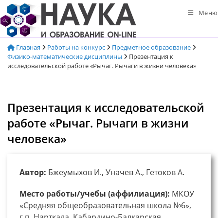
Перейти
Меню
к
содержимому
Главная
Работы на конкурс
Предметное образование
Физико-математические дисциплины
Презентация к
исследовательской работе «Рычаг. Рычаги в жизни человека»
Презентация к исследовательской
работе «Рычаг. Рычаги в жизни
человека»
Автор:
Бжеумыхов И., Уначев А., Гетоков А.
Место работы/учебы (аффилиация):
МКОУ
«Средняя общеобразовательная школа №6»,
г.п. Нарткала, Кабардино-Балкарская