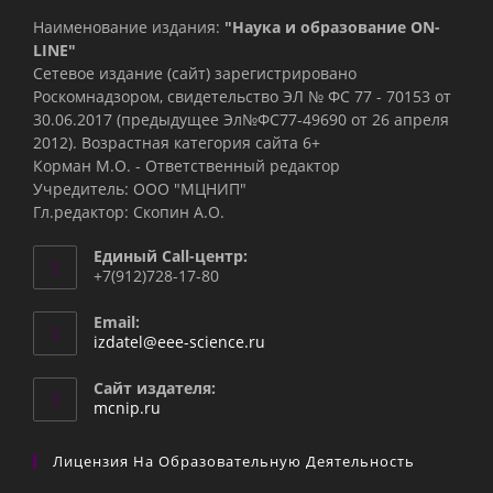
Наименование издания:
"Наука и образование ON-
LINE"
Сетевое издание (сайт) зарегистрировано
Роскомнадзором, свидетельство ЭЛ № ФС 77 - 70153 от
30.06.2017 (предыдущее Эл№ФC77-49690 от 26 апреля
2012). Возрастная категория сайта 6+
Корман М.О. - Ответственный редактор
Учредитель: ООО "МЦНИП"
Гл.редактор: Скопин А.О.
Единый Call-центр:
+7(912)728-17-80
Email:
Откроется
izdatel@eee-science.ru
в
вашем
Сайт издателя:
приложении
mcnip.ru
Лицензия На Образовательную Деятельность