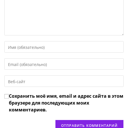
Введите
свое
имя
Введите
или
свой
имя
email-
пользователя,
Введите
адрес,
чтобы
URL
чтобы
прокомментировать
вашего
прокомментировать
Сохранить моё имя, email и адрес сайта в этом
веб-
сайта
браузере для последующих моих
(необязательно)
комментариев.