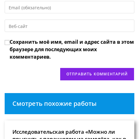
Введите
или
свой
имя
email-
пользователя,
Введите
адрес,
чтобы
URL
чтобы
прокомментировать
вашего
прокомментировать
Сохранить моё имя, email и адрес сайта в этом
веб-
сайта
браузере для последующих моих
(необязательно)
комментариев.
Смотреть похожие работы
Исследовательская работа «Можно ли
прыгнуть с парашютом из самолёта, как в