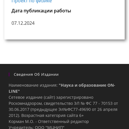
Проект по физике
Дата публикации работы
07.12.2024
Сведения Об Издании
Наименование издания:
"Наука и образование ON-
LINE"
Сетевое издание (сайт) зарегистрировано
Роскомнадзором, свидетельство ЭЛ № ФС 77 - 70153 от
30.06.2017 (предыдущее Эл№ФC77-49690 от 26 апреля
2012). Возрастная категория сайта 6+
Корман М.О. - Ответственный редактор
Учредитель: ООО "МЦНИП"