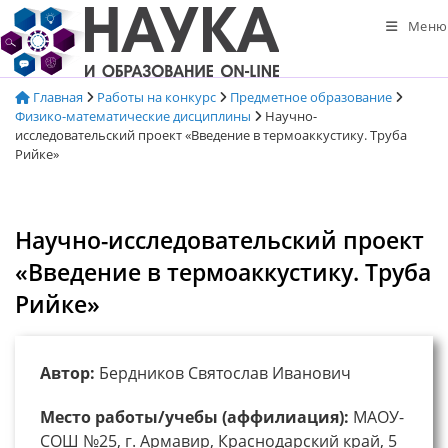
Перейти
Меню
к
содержимому
Главная
Работы на конкурс
Предметное образование
Физико-математические дисциплины
Научно-
исследовательский проект «Введение в термоаккустику. Труба
Рийке»
Научно-исследовательский проект
«Введение в термоаккустику. Труба
Рийке»
Автор:
Бердников Святослав Иванович
Место работы/учебы (аффилиация):
МАОУ-
СОШ №25, г. Армавир, Краснодарский край, 5