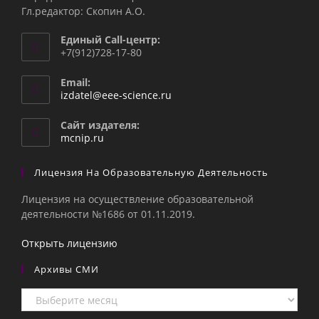
Гл.редактор: Скопин А.О.
Единый Call-центр:
+7(912)728-17-80
Email:
Откроется
izdatel@eee-science.ru
в
вашем
Сайт издателя:
приложении
mcnip.ru
Лицензия На Образовательную Деятельность
Лицензия на осуществление образовательной
деятельности №1686 от 01.11.2019.
Открыть лицензию
Архивы СМИ
Архивы
СМИ