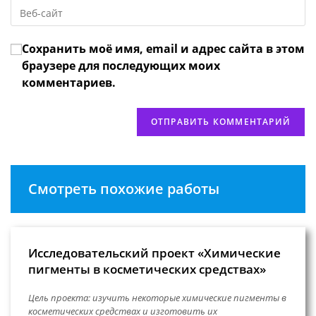
Введите
адрес,
чтобы
URL
чтобы
прокомментировать
вашего
прокомментировать
Сохранить моё имя, email и адрес сайта в этом
веб-
сайта
браузере для последующих моих
(необязательно)
комментариев.
Смотреть похожие работы
Исследовательский проект «Химические
пигменты в косметических средствах»
Цель проекта: изучить некоторые химические пигменты в
косметических средствах и изготовить их