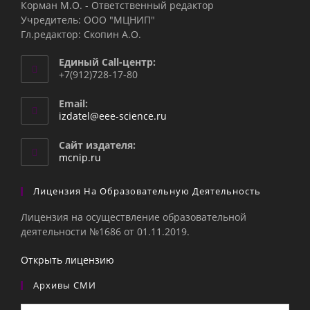
Корман М.О. - Ответственный редактор
Учредитель: ООО "МЦНИП"
Гл.редактор: Скопин А.О.
Единый Call-центр:
+7(912)728-17-80
Email:
Откроется
izdatel@eee-science.ru
в
вашем
Сайт издателя:
приложении
mcnip.ru
Лицензия На Образовательную Деятельность
Лицензия на осуществление образовательной
деятельности №1686 от 01.11.2019.
Открыть лицензию
Архивы СМИ