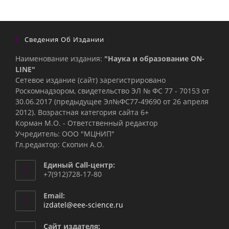
Сведения Об Издании
Наименование издания:
"Наука и образование ON-
LINE"
Сетевое издание (сайт) зарегистрировано
Роскомнадзором, свидетельство ЭЛ № ФС 77 - 70153 от
30.06.2017 (предыдущее Эл№ФC77-49690 от 26 апреля
2012). Возрастная категория сайта 6+
Корман М.О. - Ответственный редактор
Учредитель: ООО "МЦНИП"
Гл.редактор: Скопин А.О.
Единый Call-центр:
+7(912)728-17-80
Email:
Откроется
izdatel@eee-science.ru
в
вашем
Сайт издателя: