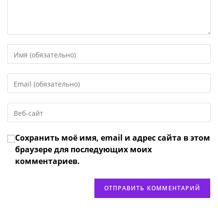
Введите
свое
имя
Введите
или
свой
имя
email-
пользователя,
Введите
адрес,
чтобы
URL
чтобы
прокомментировать
вашего
прокомментировать
Сохранить моё имя, email и адрес сайта в этом
веб-
сайта
браузере для последующих моих
(необязательно)
комментариев.