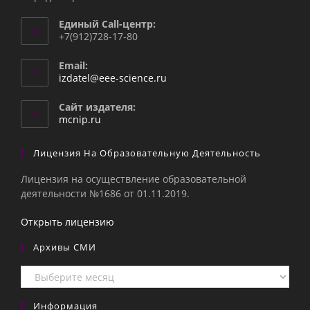
Единый Call-центр:
+7(912)728-17-80
Email:
Откроется
izdatel@eee-science.ru
в
вашем
Сайт издателя:
приложении
mcnip.ru
Лицензия На Образовательную Деятельность
Лицензия на осуществление образовательной
деятельности №1686 от 01.11.2019.
Открыть лицензию
Архивы СМИ
Архивы
СМИ
Информация