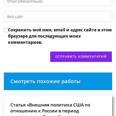
свой
имя
email-
пользователя,
Введите
адрес,
чтобы
URL
чтобы
прокомментировать
вашего
прокомментировать
Сохранить моё имя, email и адрес сайта в этом
веб-
сайта
браузере для последующих моих
(необязательно)
комментариев.
Смотреть похожие работы
Статья «Внешняя политика США по
отношению к России в период