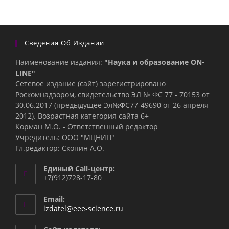
Сведения Об Издании
Наименование издания:
"Наука и образование ON-
LINE"
Сетевое издание (сайт) зарегистрировано
Роскомнадзором, свидетельство ЭЛ № ФС 77 - 70153 от
30.06.2017 (предыдущее Эл№ФC77-49690 от 26 апреля
2012). Возрастная категория сайта 6+
Корман М.О. - Ответственный редактор
Учредитель: ООО "МЦНИП"
Гл.редактор: Скопин А.О.
Единый Call-центр:
+7(912)728-17-80
Email:
Откроется
izdatel@eee-science.ru
в
вашем