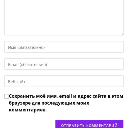
Введите
свое
имя
Введите
или
свой
имя
email-
пользователя,
Введите
адрес,
чтобы
URL
чтобы
прокомментировать
вашего
прокомментировать
Сохранить моё имя, email и адрес сайта в этом
веб-
сайта
браузере для последующих моих
(необязательно)
комментариев.