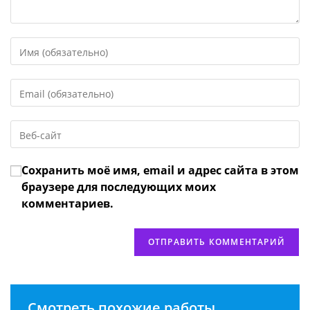
Введите
свое
имя
Введите
или
свой
имя
email-
пользователя,
Введите
адрес,
чтобы
URL
чтобы
прокомментировать
вашего
прокомментировать
Сохранить моё имя, email и адрес сайта в этом
веб-
сайта
браузере для последующих моих
(необязательно)
комментариев.
Смотреть похожие работы