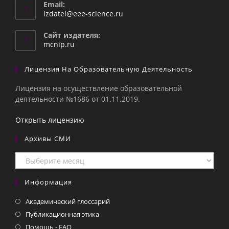
Email:
Откроется
izdatel@eee-science.ru
в
вашем
Сайт издателя:
приложении
mcnip.ru
Лицензия На Образовательную Деятельность
Лицензия на осуществление образовательной
деятельности №1686 от 01.11.2019.
Открыть лицензию
Архивы СМИ
Архивы
СМИ
Информация
Академический глоссарий
Публикационная этика
Помощь - FAQ