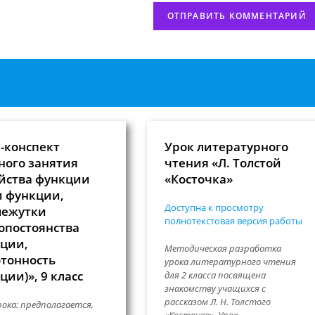
-конспект
Урок литературного
ного занятия
чтения «Л. Толстой
йства функции
«Косточка»
и функции,
Доступна к просмотру
межутки
полнотекстовая версия работы
опостоянства
ции,
Методическая разработка
тонность
урока литературного чтения
ции)», 9 класс
для 2 класса посвящена
знакомству учащихся с
рассказом Л. Н. Толстого
рока: предполагается,