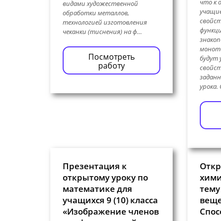
что к 
видами художественной
учащие
обработки металлов,
свойст
технологией изготовления
функц
чеканки (тиснения) на ф…
знакоп
моното
Посмотреть
будут 
работу
свойст
заданн
урока.
Презентация к
Откр
открытому уроку по
хими
математике для
тему
учащихся 9 (10) класса
веще
«Изображение членов
Спос