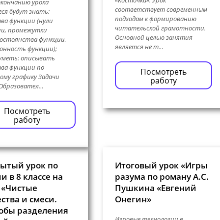
«Косточка». Урок
окончанию урока
соответствует современным
ся будут знать:
подходам к формированию
ва функции (нули
читательской грамотности.
ии, промежутки
Основной целью занятия
остоянства функции,
является не т…
нность функции);
уметь: описывать
ва функции по
Посмотреть
ому графику Задачи
работу
 Образовател…
Посмотреть
работу
ытый урок по
Итоговый урок «Игры
и в 8 классе на
разума по роману А.С.
 «Чистые
Пушкина «Евгений
ства и смеси.
Онегин»
обы разделения
Игровые технологии в