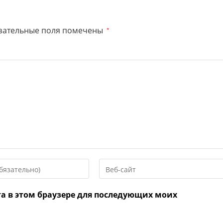
зательные поля помечены
*
Введите
URL
вашего
та в этом браузере для последующих моих
веб-
сайта
нтировать
(необязательно)