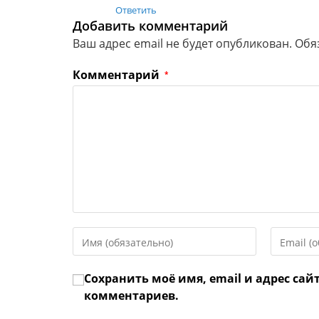
Ответить
Добавить комментарий
Ваш адрес email не будет опубликован.
Обя
Комментарий
*
Введите
Введите
свое
свой
имя
email-
Сохранить моё имя, email и адрес сай
или
адрес,
имя
чтобы
комментариев.
пользователя,
прокомме