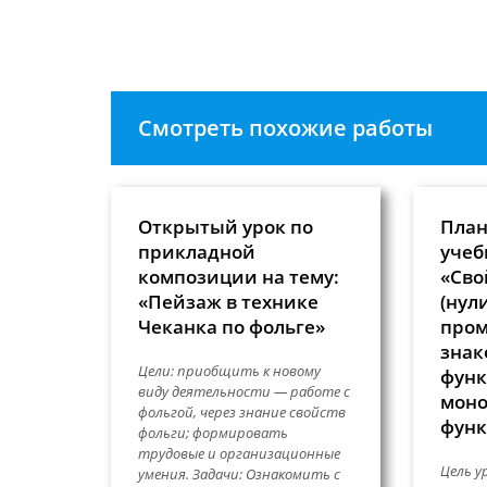
чтобы
прокомментировать
Смотреть похожие работы
Открытый урок по
План
прикладной
учеб
композиции на тему:
«Сво
«Пейзаж в технике
(нул
Чеканка по фольге»
про
знак
Цели: приобщить к новому
функ
виду деятельности — работе с
моно
фольгой, через знание свойств
функ
фольги; формировать
трудовые и организационные
Цель у
умения. Задачи: Ознакомить с