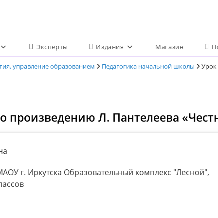
Эксперты
Издания
Магазин
П
огия, управление образованием
Педагогика начальной школы
Урок
по произведению Л. Пантелеева «Чест
на
АОУ г. Иркутска Образовательный комплекс "Лесной",
лассов