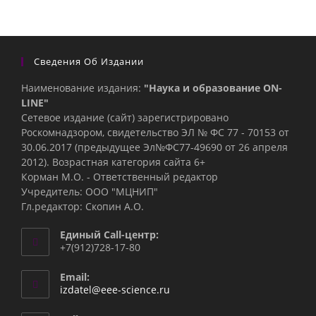
Сведения Об Издании
Наименование издания:
"Наука и образование ON-
LINE"
Сетевое издание (сайт) зарегистрировано
Роскомнадзором, свидетельство ЭЛ № ФС 77 - 70153 от
30.06.2017 (предыдущее Эл№ФC77-49690 от 26 апреля
2012). Возрастная категория сайта 6+
Корман М.О. - Ответственный редактор
Учредитель: ООО "МЦНИП"
Гл.редактор: Скопин А.О.
Единый Call-центр:
+7(912)728-17-80
Email:
Откроется
izdatel@eee-science.ru
в
вашем