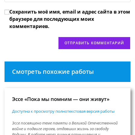
чтобы
прокомментировать
вашего
прокомментировать
Сохранить моё имя, email и адрес сайта в этом
веб-
сайта
браузере для последующих моих
(необязательно)
комментариев.
Смотреть похожие работы
Эссе «Пока мы помним — они живут»
Доступна к просмотру полнотекстовая версия работы
Эссе посвящено теме памяти о Великой Отечественной
войне и подвиге героев, отдавших жизнь за свободу
Родины. В работе через личные размышления и