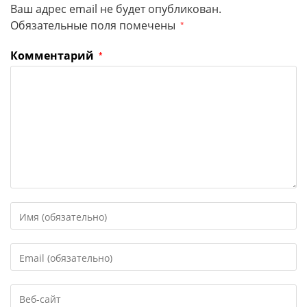
Ваш адрес email не будет опубликован.
Обязательные поля помечены
*
Комментарий
*
Введите
свое
имя
Введите
или
свой
имя
email-
пользователя,
Введите
адрес,
чтобы
URL