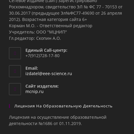
Сетевое издание (сайт) зарегистрировано
Роскомнадзором, свидетельство ЭЛ № ФС 77 - 70153 от
30.06.2017 (предыдущее Эл№ФC77-49690 от 26 апреля
2012). Возрастная категория сайта 6+
Корман М.О. - Ответственный редактор
Учредитель: ООО "МЦНИП"
Гл.редактор: Скопин А.О.
Единый Call-центр:
+7(912)728-17-80
Email:
Откроется
izdatel@eee-science.ru
в
вашем
Сайт издателя:
приложении
mcnip.ru
Лицензия На Образовательную Деятельность
Лицензия на осуществление образовательной
деятельности №1686 от 01.11.2019.