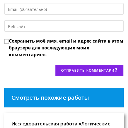
имя
Введите
или
свой
имя
email-
пользователя,
Введите
адрес,
чтобы
URL
чтобы
прокомментировать
вашего
прокомментировать
Сохранить моё имя, email и адрес сайта в этом
веб-
сайта
браузере для последующих моих
(необязательно)
комментариев.
Смотреть похожие работы
Исследовательская работа «Логические