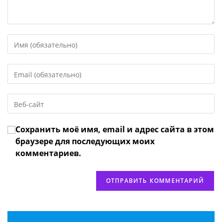
Введите
свое
имя
Введите
или
свой
имя
email-
пользователя,
Введите
адрес,
чтобы
URL
чтобы
прокомментировать
вашего
прокомментировать
Сохранить моё имя, email и адрес сайта в этом
веб-
сайта
браузере для последующих моих
(необязательно)
комментариев.