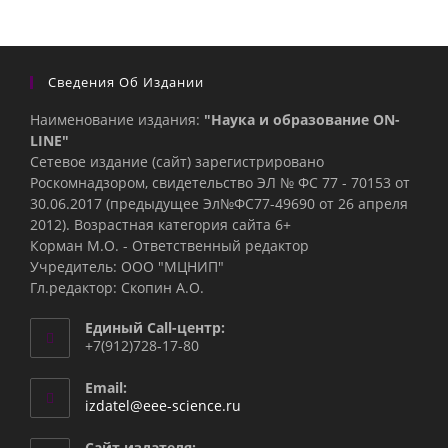
Сведения Об Издании
Наименование издания:
"Наука и образование ON-
LINE"
Сетевое издание (сайт) зарегистрировано
Роскомнадзором, свидетельство ЭЛ № ФС 77 - 70153 от
30.06.2017 (предыдущее Эл№ФC77-49690 от 26 апреля
2012). Возрастная категория сайта 6+
Корман М.О. - Ответственный редактор
Учредитель: ООО "МЦНИП"
Гл.редактор: Скопин А.О.
Единый Call-центр:
+7(912)728-17-80
Email:
Откроется
izdatel@eee-science.ru
в
вашем
Сайт издателя: