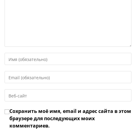
Введите
свое
имя
Введите
или
свой
имя
email-
пользователя,
Введите
адрес,
чтобы
URL
чтобы
прокомментировать
вашего
прокомментировать
Сохранить моё имя, email и адрес сайта в этом
веб-
сайта
браузере для последующих моих
(необязательно)
комментариев.