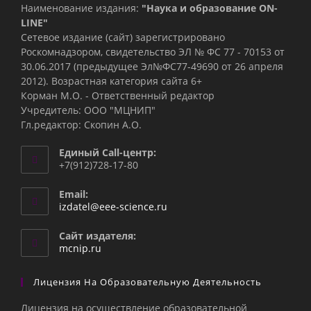
Наименование издания:
"Наука и образование ON-
LINE"
Сетевое издание (сайт) зарегистрировано
Роскомнадзором, свидетельство ЭЛ № ФС 77 - 70153 от
30.06.2017 (предыдущее Эл№ФC77-49690 от 26 апреля
2012). Возрастная категория сайта 6+
Корман М.О. - Ответственный редактор
Учредитель: ООО "МЦНИП"
Гл.редактор: Скопин А.О.
Единый Call-центр:
+7(912)728-17-80
Email:
Откроется
izdatel@eee-science.ru
в
вашем
Сайт издателя:
приложении
mcnip.ru
Лицензия На Образовательную Деятельность
Лицензия на осуществление образовательной