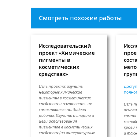
Смотреть похожие работы
Исследовательский
Иссл
проект «Химические
прое
пигменты в
сост
косметических
мето
средствах»
груп
Цель проекта: изучить
Доступ
некоторые химические
полнот
пигменты в косметических
средствах и изготовить их
Цель п
самостоятельно. Задачи
основн
работы: Изучить историю и
компон
цели использования
метода
пигментов в косметических
крови 
средствах (из литературных
а такж