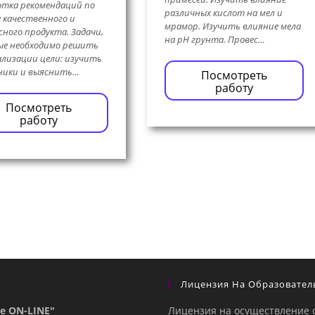
тка рекомендаций по
различных кислот на мел и
 качественного и
мрамор. Изучить влияние мела
сного продукта. Задачи,
на pH грунта. Провес…
ые необходимо решить
ализации цели: изучить
ники и выяснить…
Посмотреть
работу
Посмотреть
работу
Лицензия На Образовател
е ON-LINE"
Лицензия на осуществление 