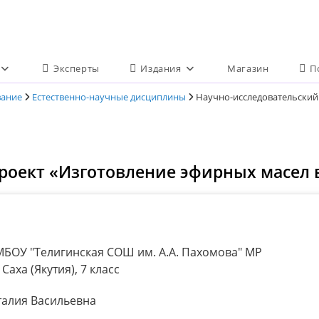
Эксперты
Издания
Магазин
П
вание
Естественно-научные дисциплины
Научно-исследовательский
роект «Изготовление эфирных масел 
БОУ "Телигинская СОШ им. А.А. Пахомова" МР
аха (Якутия), 7 класс
алия Васильевна