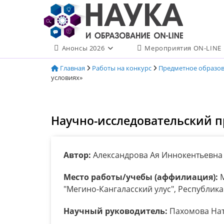
Перейти
к
содержимому
Анонсы 2026
Мероприятия ON-LINE
Главная
Работы на конкурс
Предметное образо
условиях»
Научно-исследовательский п
Автор:
Александрова Ая Иннокентьевна
Место работы/учебы (аффилиация):
М
"Мегино-Кангаласский улус", Республика С
Научный руководитель:
Пахомова Нат