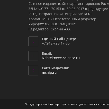
Сетевое издание (сайт) зарегистрировано Рос
ЭЛ № ФС 77 - 70153 от 30.06.2017 (предыдуще
2012). Возрастная категория сайта 6+
Корман М.О. - Ответственный редактор
Учредитель: ООО "МЦНИП"
Гл.редактор: Скопин А.О.
Единый Call-центр:
+7(912)728-17-80
Email:
Откроется
izdatel@eee-science.ru
в
вашем
Сайт издателя:
приложении
mcnip.ru
Международный центр научно-исследовательских проект