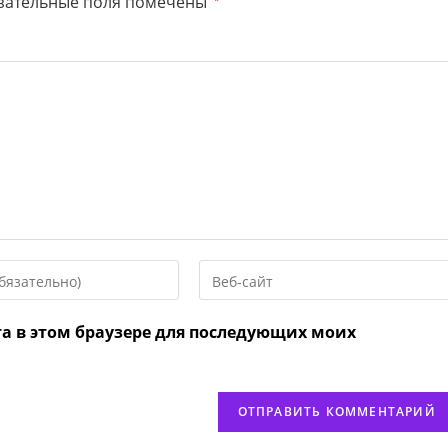
зательные поля помечены
Введите
URL
вашего
та в этом браузере для последующих моих
веб-
сайта
нтировать
(необязательно)