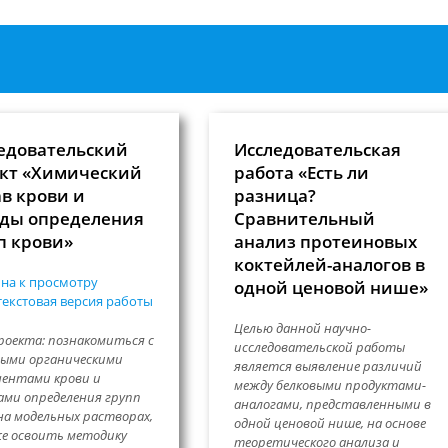
едовательский
Исследовательская
кт «Химический
работа «Есть ли
ав крови и
разница?
ды определения
Сравнительный
п крови»
анализ протеиновых
коктейлей-аналогов в
на к просмотру
одной ценовой нише»
екстовая версия работы
Целью данной научно-
роекта: познакомиться с
исследовательской работы
ыми органическими
является выявление различий
ентами крови и
между белковыми продуктами-
ми определения групп
аналогами, представленными в
на модельных растворах,
одной ценовой нише, на основе
е освоить методику
теоретического анализа и