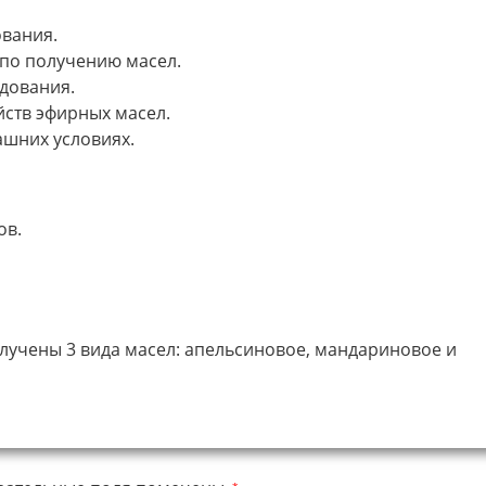
ования.
по получению масел.
едования.
ств эфирных масел.
ашних условиях.
ов.
лучены 3 вида масел: апельсиновое, мандариновое и
*