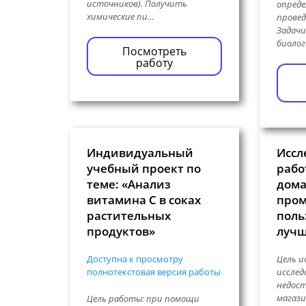
источников). Получить
опреде
химические пи…
провед
Задачи
биолог
Посмотреть
работу
Индивидуальный
Иссл
учебный проект по
рабо
теме: «Анализ
дома
витамина С в соках
пром
растительных
поль
продуктов»
лучш
Доступна к просмотру
Цель и
полнотекстовая версия работы
исслед
недост
магази
Цель работы: при помощи