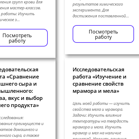
ления групп крови для
результатов химического
ения мастер-классов.
эксперимента. Для
 работы: Изучить
достижения поставленной…
ическое з…
Посмотреть
Посмотреть
работу
работу
едовательская
Исследовательская
та «Сравнение
работа «Изучение и
шнего сыра и
сравнение свойств
ышленного:
мрамора и мела»
за, вкус и выбор
Цель моей работы — изучить
его продукта»
свойства мела и мрамора.
Задачи: Изучить влияние
сследования:
температуры на твердость
ование преимуществ и
мрамора и мела. Изучить
атков домашнего и
мрамор и мел на наличие
нного сыра, а также
примесей. Изучить влияние