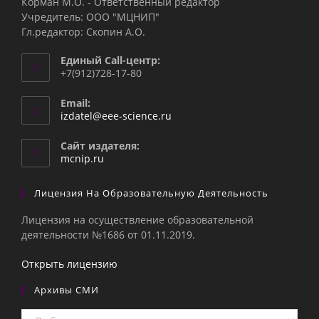
Корман М.О. - Ответственный редактор
Учредитель: ООО "МЦНИП"
Гл.редактор: Скопин А.О.
Единый Call-центр:
+7(912)728-17-80
Email:
Откроется
izdatel@eee-science.ru
в
вашем
Сайт издателя:
приложении
mcnip.ru
Лицензия На Образовательную Деятельность
Лицензия на осуществление образовательной
деятельности №1686 от 01.11.2019.
Открыть лицензию
Архивы СМИ
Архивы