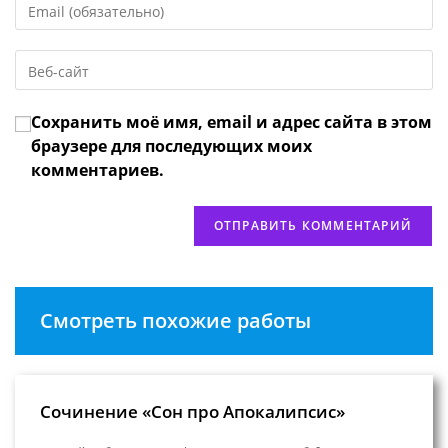
или
свой
имя
email-
пользователя,
Введите
адрес,
чтобы
URL
чтобы
прокомментировать
вашего
прокомментировать
Сохранить моё имя, email и адрес сайта в этом
веб-
сайта
браузере для последующих моих
(необязательно)
комментариев.
Смотреть похожие работы
Сочинение «Сон про Апокалипсис»