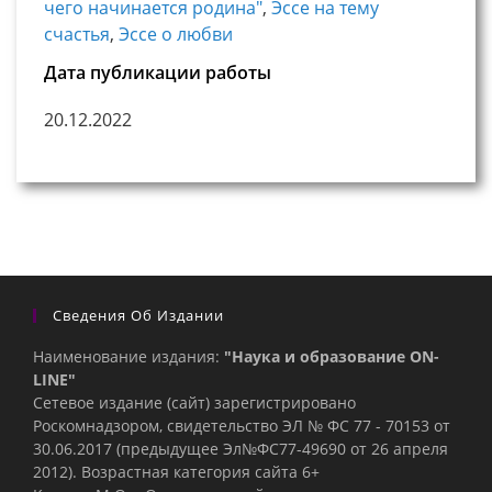
чего начинается родина"
,
Эссе на тему
счастья
,
Эссе о любви
Дата публикации работы
20.12.2022
Сведения Об Издании
Наименование издания:
"Наука и образование ON-
LINE"
Сетевое издание (сайт) зарегистрировано
Роскомнадзором, свидетельство ЭЛ № ФС 77 - 70153 от
30.06.2017 (предыдущее Эл№ФC77-49690 от 26 апреля
2012). Возрастная категория сайта 6+