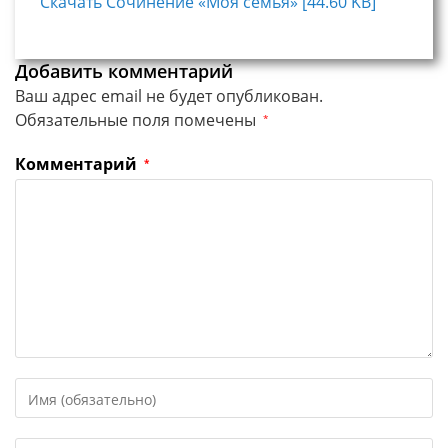
Скачать Сочинение «Моя семья» [44.60 KB]
Добавить комментарий
Ваш адрес email не будет опубликован.
Обязательные поля помечены
*
Комментарий
*
Введите
свое
имя
Введите