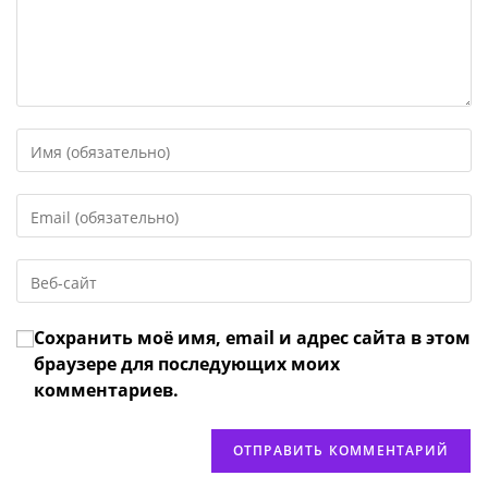
Введите
свое
имя
Введите
или
свой
имя
email-
пользователя,
Введите
адрес,
чтобы
URL
чтобы
прокомментировать
вашего
прокомментировать
Сохранить моё имя, email и адрес сайта в этом
веб-
сайта
браузере для последующих моих
(необязательно)
комментариев.