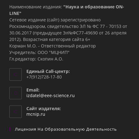
Наименование издания:
"Наука и образование ON-
LINE"
Сетевое издание (сайт) зарегистрировано
Роскомнадзором, свидетельство ЭЛ № ФС 77 - 70153 от
30.06.2017 (предыдущее Эл№ФC77-49690 от 26 апреля
2012). Возрастная категория сайта 6+
Корман М.О. - Ответственный редактор
Учредитель: ООО "МЦНИП"
Гл.редактор: Скопин А.О.
Единый Call-центр:
+7(912)728-17-80
Email:
Откроется
izdatel@eee-science.ru
в
вашем
Сайт издателя:
приложении
mcnip.ru
Лицензия На Образовательную Деятельность