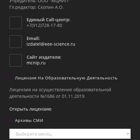
Учредитель: ООО "МЦНИП"
Гл.редактор: Скопин А.О.
Единый Call-центр:
+7(912)728-17-80
Email:
Откроется
izdatel@eee-science.ru
в
вашем
Сайт издателя:
приложении
mcnip.ru
Лицензия На Образовательную Деятельность
Лицензия на осуществление образовательной
деятельности №1686 от 01.11.2019.
Открыть лицензию
Архивы СМИ
Архивы
СМИ