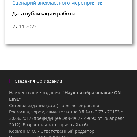
Сценарий внеклассного мероприятия
Дата публикации работы
27.11.2022
Сведения Об Издании
Наименование издания:
"Наука и образование ON-
LINE"
Сетевое издание (сайт) зарегистрировано
Роскомнадзором, свидетельство ЭЛ № ФС 77 - 70153 от
30.06.2017 (предыдущее Эл№ФC77-49690 от 26 апреля
2012). Возрастная категория сайта 6+
Корман М.О. - Ответственный редактор