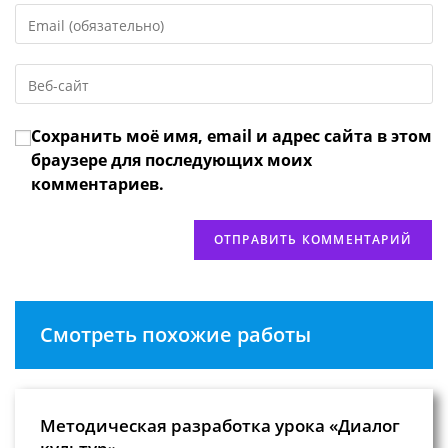
Введите
или
свой
имя
email-
пользователя,
Введите
адрес,
чтобы
URL
чтобы
прокомментировать
вашего
прокомментировать
Сохранить моё имя, email и адрес сайта в этом
веб-
сайта
браузере для последующих моих
(необязательно)
комментариев.
Смотреть похожие работы
Методическая разработка урока «Диалог