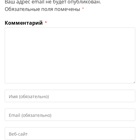
Ваш адрес email не будет опубликован.
Обязательные поля помечены
*
Комментарий
*
Введите
свое
имя
Введите
или
свой
имя
email-
пользователя,
Введите
адрес,
чтобы
URL
чтобы
прокомментировать