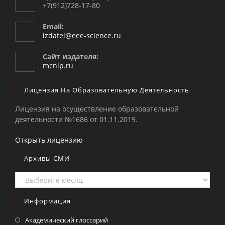
+7(912)728-17-80
Email:
Откроется
izdatel@eee-science.ru
в
вашем
Сайт издателя:
приложении
mcnip.ru
Лицензия На Образовательную Деятельность
Лицензия на осуществление образовательной
деятельности №1686 от 01.11.2019.
Открыть лицензию
Архивы СМИ
Архивы
СМИ
Информация
Академический глоссарий