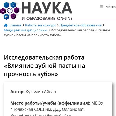
Перейти
Меню
к
содержимому
Главная
Работы на конкурс
Предметное образование
Медицинские дисциплины
Исследовательская работа «Влияние
зубной пасты на прочность зубов»
Исследовательская работа
«Влияние зубной пасты на
прочность зубов»
Автор:
Кузьмин Айсар
Место работы/учебы (аффилиация):
МБОУ
"Тюляхская СОШ им. Д.Д. Оллонова",
Республика Саха (Якутия), 7 класс