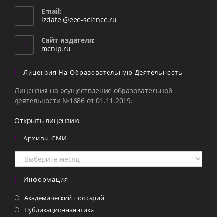
Email:
Откроется
izdatel@eee-science.ru
в
вашем
Сайт издателя:
приложении
mcnip.ru
Лицензия На Образовательную Деятельность
Лицензия на осуществление образовательной
деятельности №1686 от 01.11.2019.
Открыть лицензию
Архивы СМИ
Архивы
СМИ
Информация
Академический глоссарий
Публикационная этика