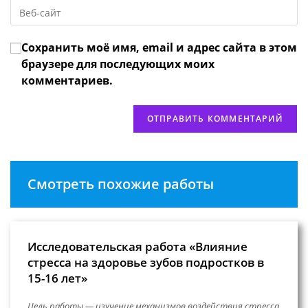
Введите
адрес,
чтобы
URL
чтобы
прокомментировать
вашего
прокомментировать
Сохранить моё имя, email и адрес сайта в этом
веб-
сайта
браузере для последующих моих
(необязательно)
комментариев.
Смотреть похожие работы
Исследовательская работа «Влияние
стресса на здоровье зубов подростков в
15-16 лет»
Цель работы — изучение механизмов воздействия стресса