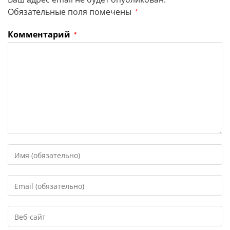
Обязательные поля помечены
*
Комментарий
*
Введите
свое
имя
Введите
или
свой
имя
email-
пользователя,
Введите
адрес,
чтобы
URL
чтобы
прокомментировать