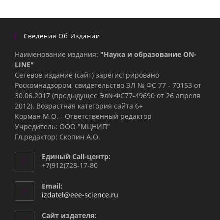
Сведения Об Издании
Наименование издания:
"Наука и образование ON-
LINE"
Сетевое издание (сайт) зарегистрировано
Роскомнадзором, свидетельство ЭЛ № ФС 77 - 70153 от
30.06.2017 (предыдущее Эл№ФC77-49690 от 26 апреля
2012). Возрастная категория сайта 6+
Корман М.О. - Ответственный редактор
Учредитель: ООО "МЦНИП"
Гл.редактор: Скопин А.О.
Единый Call-центр:
+7(912)728-17-80
Email:
Откроется
izdatel@eee-science.ru
в
вашем
Сайт издателя: