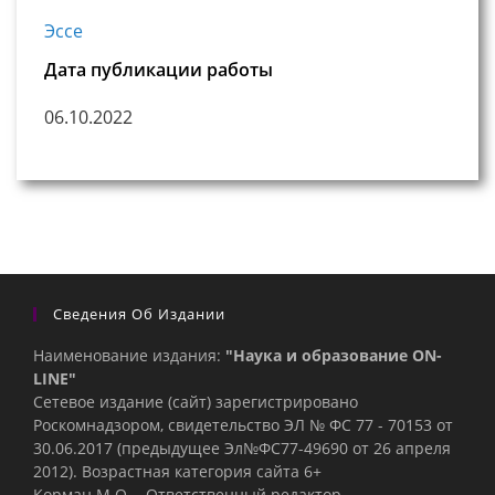
Эссе
Дата публикации работы
06.10.2022
Сведения Об Издании
Наименование издания:
"Наука и образование ON-
LINE"
Сетевое издание (сайт) зарегистрировано
Роскомнадзором, свидетельство ЭЛ № ФС 77 - 70153 от
30.06.2017 (предыдущее Эл№ФC77-49690 от 26 апреля
2012). Возрастная категория сайта 6+
Корман М.О. - Ответственный редактор