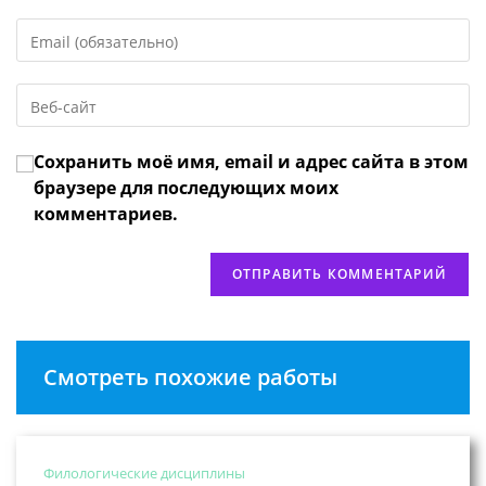
имя
Введите
или
свой
имя
email-
пользователя,
Введите
адрес,
чтобы
URL
чтобы
прокомментировать
вашего
прокомментировать
Сохранить моё имя, email и адрес сайта в этом
веб-
сайта
браузере для последующих моих
(необязательно)
комментариев.
Смотреть похожие работы
Филологические дисциплины