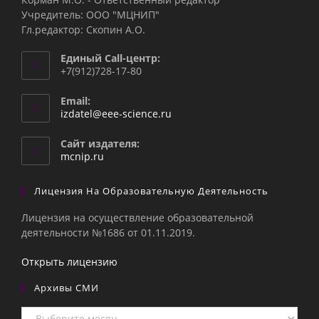
Учредитель: ООО "МЦНИП"
Гл.редактор: Скопин А.О.
Единый Call-центр:
+7(912)728-17-80
Email:
Откроется
izdatel@eee-science.ru
в
вашем
Сайт издателя:
приложении
mcnip.ru
Лицензия На Образовательную Деятельность
Лицензия на осуществление образовательной
деятельности №1686 от 01.11.2019.
Открыть лицензию
Архивы СМИ
Архивы