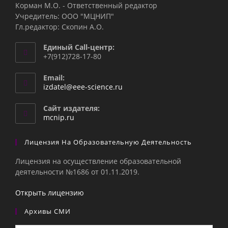
Корман М.О. - Ответственный редактор
Учредитель: ООО "МЦНИП"
Гл.редактор: Скопин А.О.
Единый Call-центр:
+7(912)728-17-80
Email:
Откроется
izdatel@eee-science.ru
в
вашем
Сайт издателя:
приложении
mcnip.ru
Лицензия На Образовательную Деятельность
Лицензия на осуществление образовательной
деятельности №1686 от 01.11.2019.
Открыть лицензию
Архивы СМИ