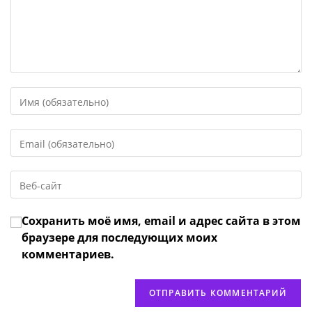
Введите
свое
имя
Введите
или
свой
имя
email-
пользователя,
Введите
адрес,
чтобы
URL
чтобы
прокомментировать
вашего
прокомментировать
Сохранить моё имя, email и адрес сайта в этом
веб-
сайта
браузере для последующих моих
(необязательно)
комментариев.