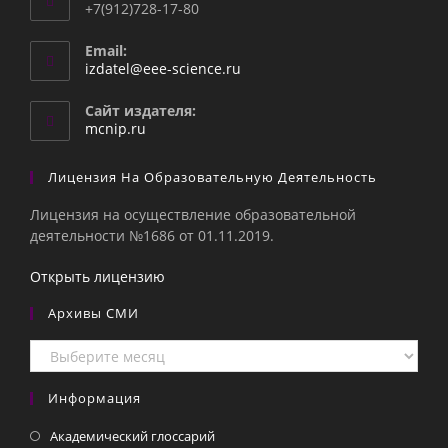
+7(912)728-17-80
Email:
Откроется
izdatel@eee-science.ru
в
вашем
Сайт издателя:
приложении
mcnip.ru
Лицензия На Образовательную Деятельность
Лицензия на осуществление образовательной
деятельности №1686 от 01.11.2019.
Открыть лицензию
Архивы СМИ
Архивы
СМИ
Информация
Академический глоссарий