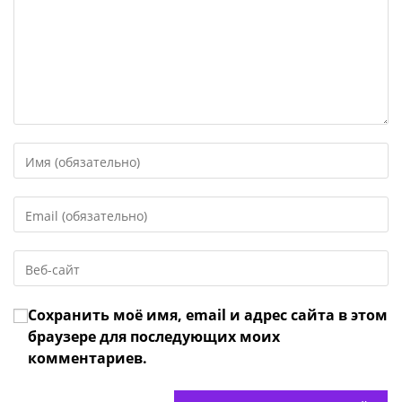
Введите
свое
имя
Введите
или
свой
имя
email-
пользователя,
Введите
адрес,
чтобы
URL
чтобы
прокомментировать
вашего
прокомментировать
Сохранить моё имя, email и адрес сайта в этом
веб-
сайта
браузере для последующих моих
(необязательно)
комментариев.