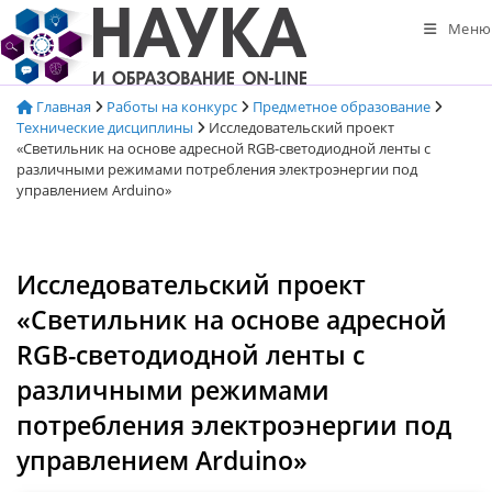
Перейти
Меню
к
содержимому
Главная
Работы на конкурс
Предметное образование
Технические дисциплины
Исследовательский проект
«Светильник на основе адресной RGB-светодиодной ленты c
различными режимами потребления электроэнергии под
управлением Arduino»
Исследовательский проект
«Светильник на основе адресной
RGB-светодиодной ленты c
различными режимами
потребления электроэнергии под
управлением Arduino»