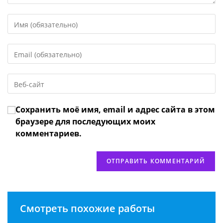
Введите
свое
имя
Введите
или
свой
имя
email-
пользователя,
Введите
адрес,
чтобы
URL
чтобы
прокомментировать
вашего
прокомментировать
Сохранить моё имя, email и адрес сайта в этом
веб-
сайта
браузере для последующих моих
(необязательно)
комментариев.
Смотреть похожие работы