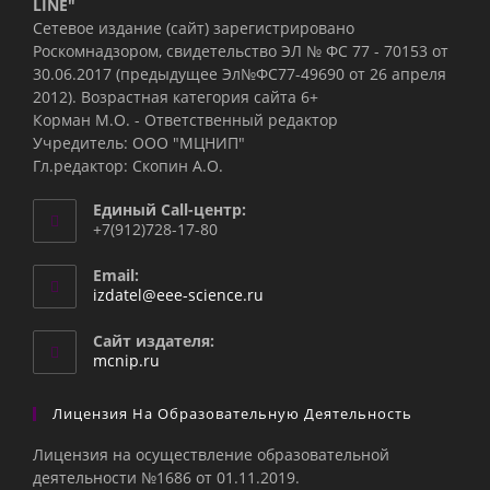
LINE"
Сетевое издание (сайт) зарегистрировано
Роскомнадзором, свидетельство ЭЛ № ФС 77 - 70153 от
30.06.2017 (предыдущее Эл№ФC77-49690 от 26 апреля
2012). Возрастная категория сайта 6+
Корман М.О. - Ответственный редактор
Учредитель: ООО "МЦНИП"
Гл.редактор: Скопин А.О.
Единый Call-центр:
+7(912)728-17-80
Email:
Откроется
izdatel@eee-science.ru
в
вашем
Сайт издателя:
приложении
mcnip.ru
Лицензия На Образовательную Деятельность
Лицензия на осуществление образовательной
деятельности №1686 от 01.11.2019.