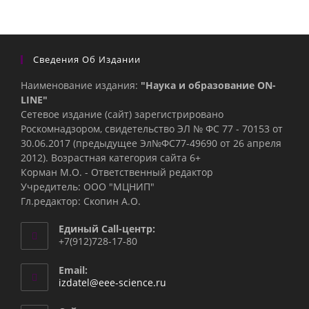
Сведения Об Издании
Наименование издания:
"Наука и образование ON-
LINE"
Сетевое издание (сайт) зарегистрировано
Роскомнадзором, свидетельство ЭЛ № ФС 77 - 70153 от
30.06.2017 (предыдущее Эл№ФC77-49690 от 26 апреля
2012). Возрастная категория сайта 6+
Корман М.О. - Ответственный редактор
Учредитель: ООО "МЦНИП"
Гл.редактор: Скопин А.О.
Единый Call-центр:
+7(912)728-17-80
Email:
Откроется
izdatel@eee-science.ru
в
вашем