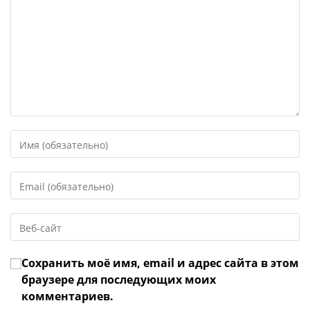
Введите
свое
имя
Введите
или
свой
имя
email-
пользователя,
Введите
адрес,
чтобы
URL
чтобы
прокомментировать
вашего
прокомментировать
Сохранить моё имя, email и адрес сайта в этом
веб-
сайта
браузере для последующих моих
(необязательно)
комментариев.