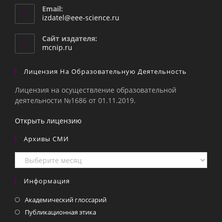
Email:
Откроется
izdatel@eee-science.ru
в
вашем
Сайт издателя:
приложении
mcnip.ru
Лицензия На Образовательную Деятельность
Лицензия на осуществление образовательной
деятельности №1686 от 01.11.2019.
Открыть лицензию
Архивы СМИ
Архивы
СМИ
Информация
Академический глоссарий
Публикационная этика