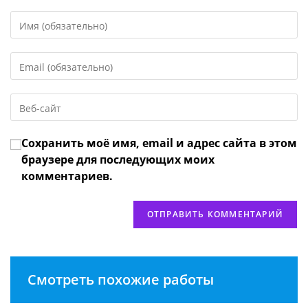
Введите
свое
имя
Введите
или
свой
имя
email-
пользователя,
Введите
адрес,
чтобы
URL
чтобы
прокомментировать
вашего
прокомментировать
Сохранить моё имя, email и адрес сайта в этом
веб-
сайта
браузере для последующих моих
(необязательно)
комментариев.
Смотреть похожие работы