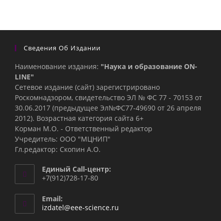
Сведения Об Издании
Наименование издания:
"Наука и образование ON-
LINE"
Сетевое издание (сайт) зарегистрировано
Роскомнадзором, свидетельство ЭЛ № ФС 77 - 70153 от
30.06.2017 (предыдущее Эл№ФC77-49690 от 26 апреля
2012). Возрастная категория сайта 6+
Корман М.О. - Ответственный редактор
Учредитель: ООО "МЦНИП"
Гл.редактор: Скопин А.О.
Единый Call-центр:
+7(912)728-17-80
Email:
Откроется
izdatel@eee-science.ru
в