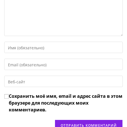
Введите
свое
имя
Введите
или
свой
имя
email-
пользователя,
Введите
адрес,
чтобы
URL
чтобы
прокомментировать
вашего
прокомментировать
Сохранить моё имя, email и адрес сайта в этом
веб-
сайта
браузере для последующих моих
(необязательно)
комментариев.