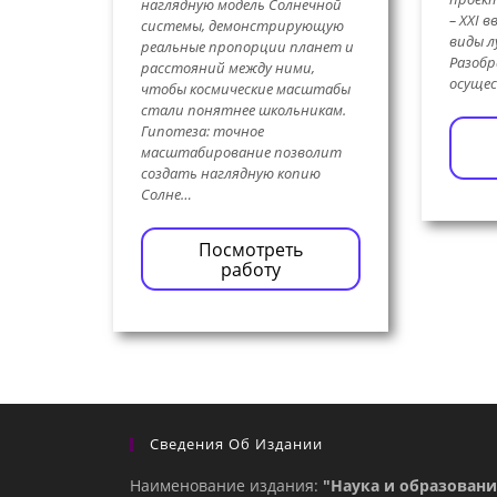
наглядную модель Солнечной
– ХХI в
системы, демонстрирующую
виды л
реальные пропорции планет и
Разобр
расстояний между ними,
осуще
чтобы космические масштабы
стали понятнее школьникам.
Гипотеза: точное
масштабирование позволит
создать наглядную копию
Солне…
Посмотреть
работу
Сведения Об Издании
Наименование издания:
"Наука и образовани