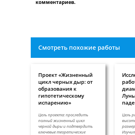
имя
чтобы
комментариев.
пользователя,
прокомме
чтобы
прокомментировать
Смотреть похожие работы
Проект «Жизненный
Иссл
цикл черных дыр: от
рабо
образования к
диам
гипотетическому
Луны
испарению»
паде
Цель проекта: проследить
Цель р
полный жизненный цикл
высота
черной дыры и подтвердить
размер
ключевые теоретические
Изучи