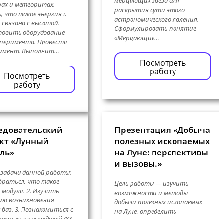
мерцающих звёзд для
ах и метеоритах.
раскрытия сути этого
, что такое энергия и
астрономического явления.
а связана с высотой.
Сформулировать понятие
товить оборудование
«Мерцающие…
сперимента. Провести
римент. Выполнит…
Посмотреть
работу
Посмотреть
работу
едовательский
Презентация «Добыча
кт «Лунный
полезных ископаемых
ль»
на Луне: перспективы
и вызовы.»
 задачи данной работы:
обраться, что такое
Цель работы — изучить
 модули. 2. Изучить
возможности и методы
ию возникновения
добычи полезных ископаемых
 баз. 3. Познакомиться с
на Луне, определить
ами лунных модулей (ХХ