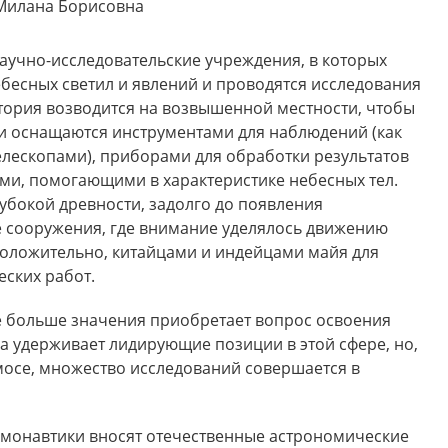
Милана Борисовна
аучно-исследовательские учреждения, в которых
бесных светил и явлений и проводятся исследования
тория возводится на возвышенной местности, чтобы
и оснащаются инструментами для наблюдений (как
елескопами), приборами для обработки результатов
и, помогающими в характеристике небесных тел.
убокой древности, задолго до появления
 сооружения, где внимание уделялось движению
дположительно, китайцами и индейцами майя для
ских работ.
ё больше значения приобретает вопрос освоения
а удерживает лидирующие позиции в этой сфере, но,
мосе, множество исследований совершается в
космонавтики вносят отечественные астрономические