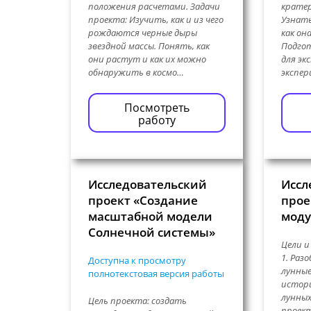
положения расчетами. Задачи
кратер
проекта: Изучить, как и из чего
Узнать
рождаются черные дыры
как он
звездной массы. Понять, как
Подго
они растут и как их можно
для эк
обнаружить в космо…
экспе
Посмотреть
работу
Исследовательский
Иссл
проект «Создание
прое
масштабной модели
моду
Солнечной системы»
Цели и
1. Раз
Доступна к просмотру
лунные
полнотекстовая версия работы
истор
лунных
Цель проекта: создать
проект