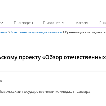
Эксперты
Издания
Магазин
П
вание
Естественно-научные дисциплины
Презентация к исследоват
ьскому проекту «Обзор отечественны
а
оволжский государственный колледж, г. Самара,