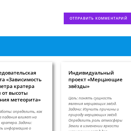
сайта
нтировать
(необязательно)
едовательская
Индивидуальный
та «Зависимость
проект «Мерцающие
етра кратера
звёзды»
 от высоты
Цель: понять сущность
ния метеорита»
явления мерцающих звёзд.
Задачи: Изучить причины и
аботы: определить, как
природу мерцающих звёзд.
 падения влияет на
Определить роль атмосферы
 кратера. Задачи:
Земли в изменении яркости
ть информацию о