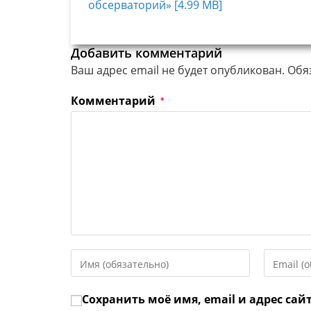
обсерваторий» [4.99 MB]
Добавить комментарий
Ваш адрес email не будет опубликован.
Обя
Комментарий
*
Введите
Введите
свое
свой
имя
email-
Сохранить моё имя, email и адрес сай
или
адрес,