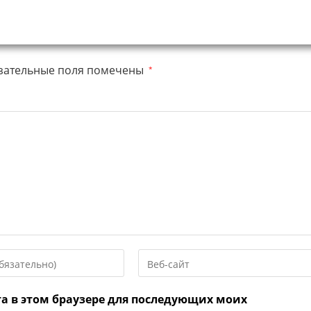
зательные поля помечены
*
Введите
URL
вашего
та в этом браузере для последующих моих
веб-