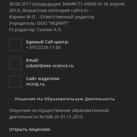
30.06.2017 (предыдущее Эл№ФC77-49690 от 26 апреля
2012). Возрастная категория сайта 6+
Корман М.О. - Ответственный редактор
Учредитель: ООО "МЦНИП"
Гл.редактор: Скопин А.О.
Единый Call-центр:
+7(912)728-17-80
Email:
Откроется
izdatel@eee-science.ru
в
вашем
Сайт издателя:
приложении
mcnip.ru
Лицензия На Образовательную Деятельность
Лицензия на осуществление образовательной
деятельности №1686 от 01.11.2019.
Открыть лицензию