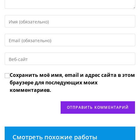
Введите
свое
имя
Введите
или
свой
имя
email-
пользователя,
Введите
адрес,
чтобы
URL
чтобы
прокомментировать
вашего
прокомментировать
Сохранить моё имя, email и адрес сайта в этом
веб-
сайта
браузере для последующих моих
(необязательно)
комментариев.
Смотреть похожие работы