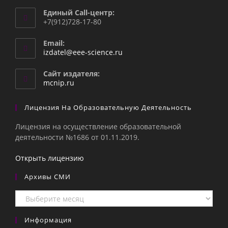
Единый Call-центр:
+7(912)728-17-80
Email:
Откроется
izdatel@eee-science.ru
в
вашем
Сайт издателя:
приложении
mcnip.ru
Лицензия На Образовательную Деятельность
Лицензия на осуществление образовательной
деятельности №1686 от 01.11.2019.
Открыть лицензию
Архивы СМИ
Архивы
СМИ
Информация