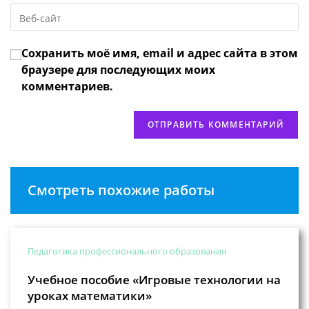
Введите
адрес,
чтобы
URL
чтобы
прокомментировать
вашего
прокомментировать
Сохранить моё имя, email и адрес сайта в этом
веб-
сайта
браузере для последующих моих
(необязательно)
комментариев.
Смотреть похожие работы
Педагогика профессионального образования
Учебное пособие «Игровые технологии на
уроках математики»